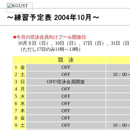
■今月の弦泳会員向けプール開放日
10月３日（日）、10日（日）、17日（日）、31日（日
（ただし17日のみ11時～13時）
競 泳
1
金
OFF
2
土
OFF
10：00
3
日
OFF/弦泳会員開放
4
月
OFF
5
火
OFF
6
水
OFF
7
木
OFF
8
金
OFF
9
土
OFF
10：00