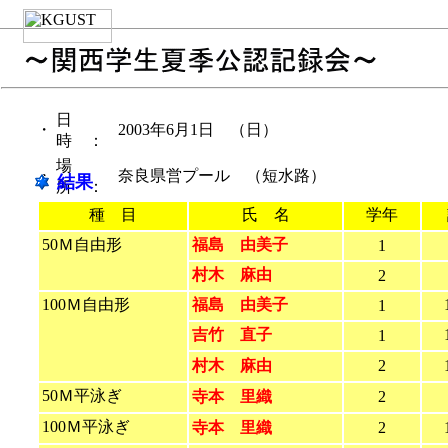
日
・
2003年6月1日 （日）
時 ：
場
・
奈良県営プール （短水路）
結果
所 ：
種 目
氏 名
学年
50Ｍ自由形
福島 由美子
1
村木 麻由
2
100Ｍ自由形
福島 由美子
1
吉竹 直子
1
村木 麻由
2
50Ｍ平泳ぎ
寺本 里織
2
100Ｍ平泳ぎ
寺本 里織
2