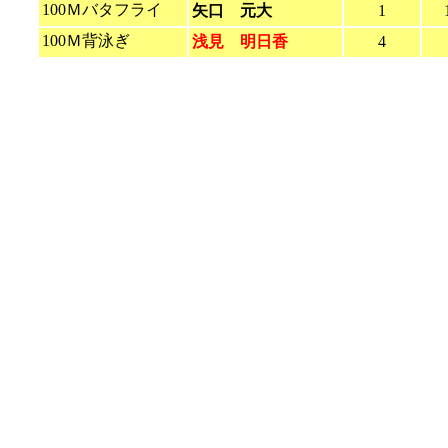
100Ｍバタフライ
矢口 元大
1
100Ｍ背泳ぎ
浅見 明日香
4