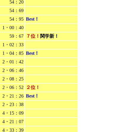
54：20
54：69
54：95
Best！
1・00：40
59：67
７位！
関学新！
1・02：33
1・04：85
Best！
2・01：42
2・06：46
2・08：25
2・06：52
２位！
2・21：26
Best！
2・23：38
4・15：09
4・21：07
4・33：39