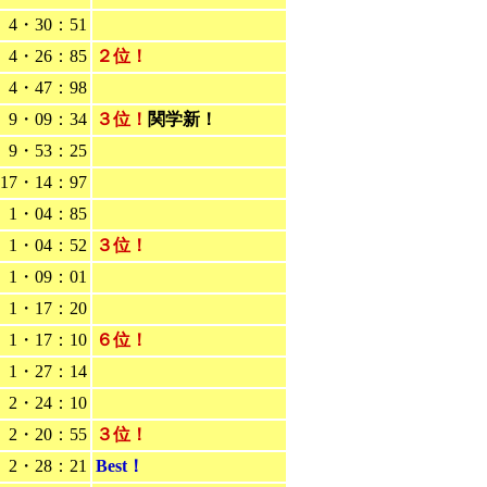
4・30：51
4・26：85
２位！
4・47：98
9・09：34
３位！
関学新！
9・53：25
17・14：97
1・04：85
1・04：52
３位！
1・09：01
1・17：20
1・17：10
６位！
1・27：14
2・24：10
2・20：55
３位！
2・28：21
Best！