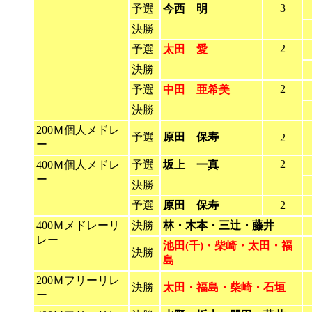
3
予選
今西 明
決勝
2
予選
太田 愛
決勝
2
予選
中田 亜希美
決勝
200Ｍ個人メドレ
予選
原田 保寿
2
ー
2
400Ｍ個人メドレ
予選
坂上 一真
ー
決勝
予選
原田 保寿
2
400Ｍメドレーリ
決勝
林・木本・三辻・藤井
レー
池田(千)・柴崎・太田・福
決勝
島
200Ｍフリーリレ
決勝
太田・福島・柴崎・石垣
ー