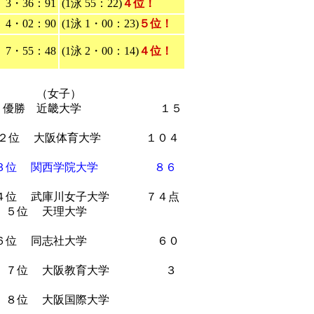
3・36：91
(1泳 55：22)
４位！
4・02：90
(1泳 1・00：23)
５位！
7・55：48
(1泳 2・00：14)
４位！
女子）
優勝 近畿大学 １５
 大阪体育大学 １０４
３位 関西学院大学 ８６
庫川女子大学 ７４点
 ５位 天理大学
位 同志社大学 ６０
 大阪教育大学 ３
８位 大阪国際大学