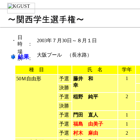
日
・
2003年７月30日～８月１日
時 ：
場
・
大阪プール （長水路）
結果
所 ：
種 目
氏 名
学年
1
50Ｍ自由形
予選
藤井 和
幸
決勝
2
予選
稲野 純平
決勝
予選
門田 直人
1
予選
福島 由美子
1
予選
村木 麻由
2