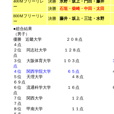
400Ｍフリーリレ
決勝
水野・坂上・門田・藤井
ー
決勝
石垣・柴崎・中田・太田
800Ｍフリーリレ
決勝
藤井・坂上・三辻・水野
ー
●総合結果
（男子） （
優勝 近畿大学 ２０８点 
４点
２位 同志社大学 １２８点 ２位
点
３位 大阪体育大学 １０３点
点
４位 関西学院大学 ６５点
４位 武
５位 天理大学 ４８点
６９点
６位 流通科学大学 １６点 ６
点
７位 関西大学 １２点 ７位
７点
８位 甲南大学 １１点 