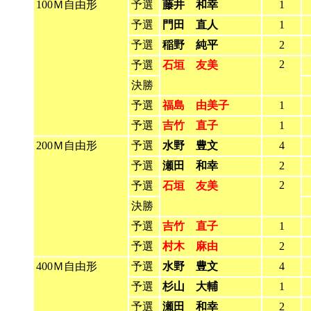
100Ｍ自由形
予選
藤井 和幸
1
予選
門田 直人
1
予選
稲野 純平
2
2
予選
石垣 友美
決勝
予選
福島 由美子
1
予選
吉竹 直子
1
200Ｍ自由形
予選
水野 豊文
4
予選
瀬田 和幸
2
2
予選
石垣 友美
決勝
予選
吉竹 直子
1
予選
村木 麻由
2
400Ｍ自由形
予選
水野 豊文
4
予選
杉山 大輔
1
予選
瀬田 和幸
2