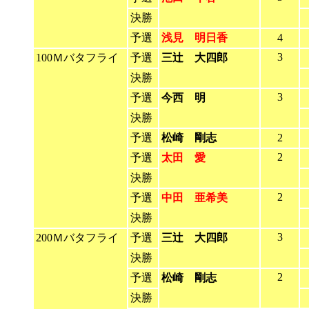
決勝
予選
浅見 明日香
4
3
100Ｍバタフライ
予選
三辻 大四郎
決勝
3
予選
今西 明
決勝
予選
松崎 剛志
2
2
予選
太田 愛
決勝
2
予選
中田 亜希美
決勝
3
200Ｍバタフライ
予選
三辻 大四郎
決勝
2
予選
松崎 剛志
決勝