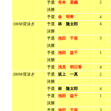
2
予選
寺本 里織
決勝
予選
金 明希
4
4
100Ｍ背泳ぎ
予選
林 隆太郎
決勝
3
予選
池田 千容
決勝
1
予選
池田 益千
決勝
予選
浅見 明日香
4
200Ｍ背泳ぎ
予選
坂上 一真
2
決勝
予選
林 隆太郎
4
1
予選
池田 益千
決勝
3
予選
池田 千容