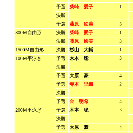
1
予選
柴崎 愛子
決勝
予選
藤原 絵美
3
800Ｍ自由形
決勝
柴崎 愛子
1
決勝
藤原 絵美
3
1500Ｍ自由形
決勝
杉山 大輔
1
3
100Ｍ平泳ぎ
予選
木本 聡
決勝
予選
大原 豪
4
2
予選
寺本 里織
決勝
予選
金 明希
4
3
200Ｍ平泳ぎ
予選
木本 聡
決勝
予選
大原 豪
4