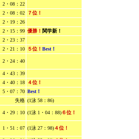
2・08：22
2・08：02
７位！
2・19：26
2・15：99
優勝！
関学新！
2・23：37
2・21：10
５位！
Best！
2・24：40
4・43：39
4・40：18
４位！
5・07：70
Best！
失格
(1泳 58：86)
4・29：10
(1泳 1・04：88)
６位！
1・51：07
(1泳 27：98)
４位！