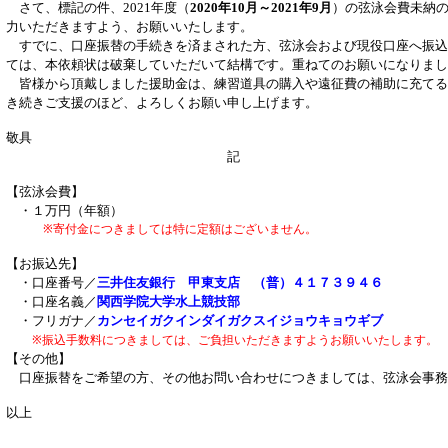
さて、標記の件、
年度（
年
月～
年
月
）の弦泳会費未納
2021
2020
10
2021
9
力いただきますよう、お願いいたします。
すでに、口座振替の手続きを済まされた方、弦泳会および現役口座へ振込
ては、本依頼状は破棄していただいて結構です。重ねてのお願いになりまし
皆様から頂戴しました援助金は、練習道具の購入や遠征費の補助に充てる
き続きご支援のほど、よろしくお願い申し上げます。
敬具
記
【弦泳会費】
・１万円（年額）
※寄付金につきましては特に定額はございません。
【お振込先】
・口座番号／
三井住友銀行 甲東支店 （普）４１７３９４６
・口座名義／
関西学院大学水上競技部
・フリガナ／
カンセイガクインダイガクスイジョウキョウギブ
※振込手数料につきましては、ご負担いただきますようお願いいたします。
【その他】
口座振替をご希望の方、その他お問い合わせにつきましては、弦泳会事務
以上