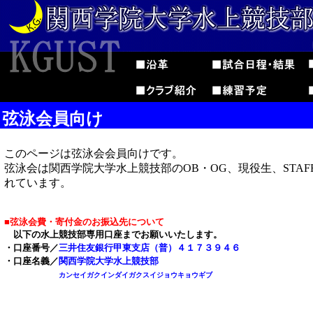
弦泳会員向け
このページは弦泳会会員向けです。
弦泳会は関西学院大学水上競技部のOB・OG、現役生、STAF
れています。
■弦泳会費・寄付金のお振込先について
以下の水上競技部専用口座までお願いいたします。
・口座番号／
三井住友銀行甲東支店（普）４１７３９４６
・口座名義／
関西学院大学水上競技部
カンセイガクインダイガクスイジョウキョウギブ