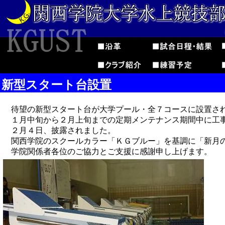
新型スタート台設置
待望の新型スタート台が大学プール・全７コースに設置さ
１月中旬から２月上旬までの定期メンテナンス期間中に工
２月４日、披露されました。
関西学院のスクールカラー「ＫＧブルー」を基調に「新月
学院関係者各位のご協力とご支援に感謝申し上げます。