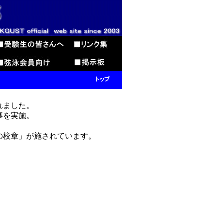
れました。
事を実施。
の校章」が施されています。