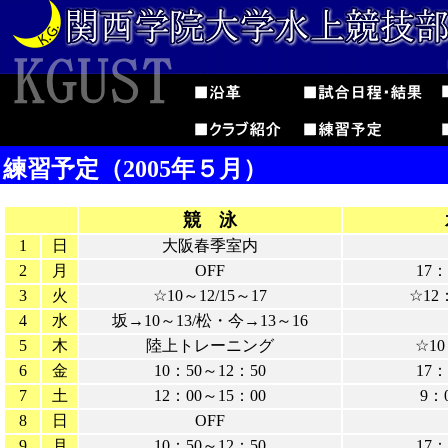
練習予定（2005年５月）
競 泳
1
日
大阪春季室内
2
月
OFF
17：
3
火
☆10～12/15～17
☆12
4
水
坂→10～13/松・今→13～16
5
木
陸上トレーニング
☆10
6
金
10：50～12：50
17：
7
土
12：00～15：00
9：
8
日
OFF
9
月
10：50～12：50
17：