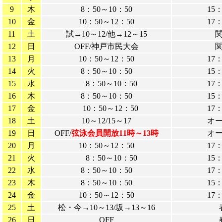
9
木
8：50～10：50
15
10
金
10：50～12：50
17
11
土
試→10～12/他→12～15
12
日
OFF/神戸市民大会
13
月
10：50～12：50
17
14
火
8：50～10：50
15
15
水
8：50～10：50
17
16
木
8：50～10：50
15
17
金
10：50～12：50
17
18
土
10～12/15～17
オ
19
日
OFF/
弦泳会員開放11時～13時
オ
20
月
10：50～12：50
17
21
火
8：50～10：50
15
22
水
8：50～10：50
17
23
木
8：50～10：50
15
24
金
10：50～12：50
17
25
土
松・今→10～13/坂→13～16
26
日
OFF