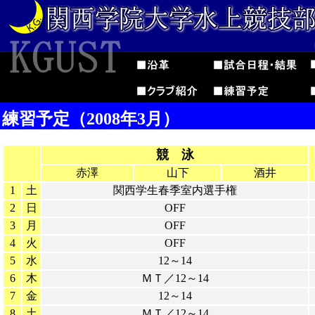
練習予定（2008年3月）
競 泳
赤澤
山下
酒井
1
土
関西学生春季室内選手権
2
日
OFF
3
月
OFF
4
火
OFF
5
水
12～14
6
木
ＭＴ／12～14
7
金
12～14
8
土
ＭＴ／12～14