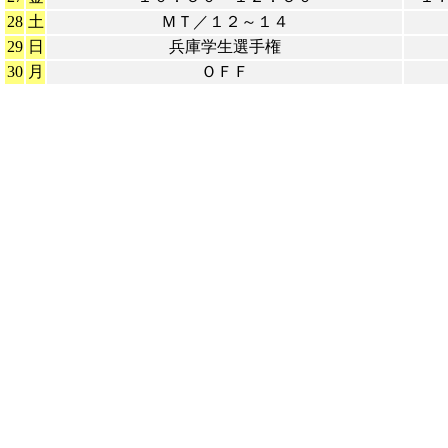
28
土
ＭＴ／１２～１４
29
日
兵庫学生選手権
30
月
ＯＦＦ