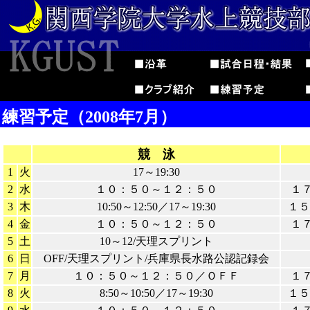
練習予定（2008年7月）
競 泳
1
火
17～19:30
2
水
１０：５０～１２：５０
１
3
木
10:50～12:50／17～19:30
１５
4
金
１０：５０～１２：５０
１
5
土
10～12/天理スプリント
6
日
OFF/天理スプリント/兵庫県長水路公認記録会
7
月
１０：５０～１２：５０／ＯＦＦ
１
8
火
8:50～10:50／17～19:30
１５