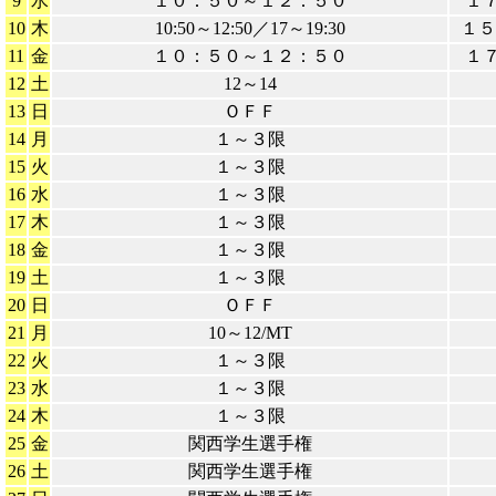
9
水
１０：５０～１２：５０
１
10
木
10:50～12:50／17～19:30
１５
11
金
１０：５０～１２：５０
１
12
土
12～14
13
日
ＯＦＦ
14
月
１～３限
15
火
１～３限
16
水
１～３限
17
木
１～３限
18
金
１～３限
19
土
１～３限
20
日
ＯＦＦ
21
月
10～12/MT
22
火
１～３限
23
水
１～３限
24
木
１～３限
25
金
関西学生選手権
26
土
関西学生選手権