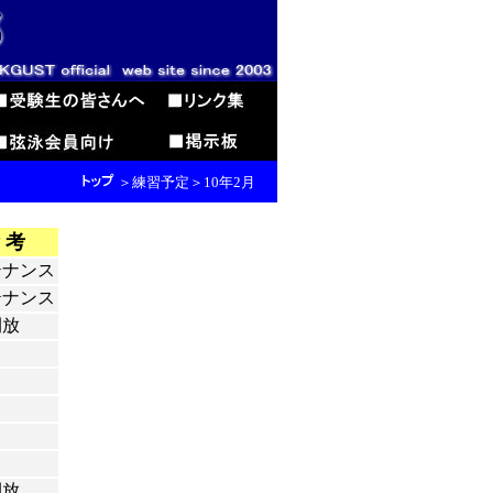
＞練習予定＞10年2月
 考
テナンス
テナンス
開放
開放