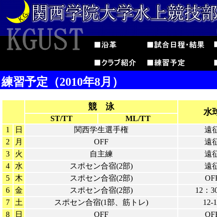
練習予定（2010年8月）
競 泳
水
ST/TT
ML/TT
1
日
関西学生選手権
遠
2
月
OFF
遠
3
火
自主練
遠
4
水
スポセン合宿(2部)
遠
5
木
スポセン合宿(2部)
OF
6
金
スポセン合宿(2部)
12：30
7
土
スポセン合宿(1部、筋トレ)
12-
8
日
OFF
OF