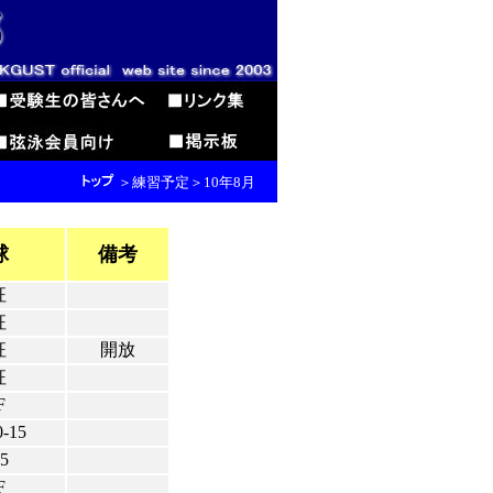
＞練習予定＞10年8月
球
備考
征
征
征
開放
征
F
-15
15
F