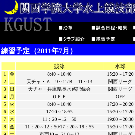
練習予定（2011年7月）
競泳
水球
1
金
8:40～10:40
15:20～17:20
2
土
天チャ・Ａ 9～11/Ｂ 11～13
関西リーグ
3
日
天チャ・兵庫県長水路記録会
関西リーグ
4
月
ＯＦＦ
OFF
5
火
8:40～10:40
17:20～20:20
6
水
17:20～18:55
15:20～17:20
7
木
11：20～12：50
19:00～20:30
8
金
11：20～12：50/17：20～18：55
15:20～17:20
9
土
市西10～12/10～12
関西リーグ