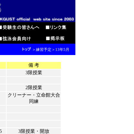
＞練習予定＞13年5月
備 考
3限授業
2限授業
クリーナー・立命館大合
同練
5
3限授業・開放