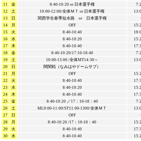
11
金
8:40-10:20 or 日本選手権
7:
12
土
10:00-12:00/全体ＭＴ or 日本選手権
13:
13
日
関西学生春季短水路 or 日本選手権
14
月
OFF
15:
15
火
8:40-10:40
19:
16
水
8:40-10:20
15:
17
木
8:40-10:40
17:
18
金
8:40-10:20/17:10-18:40
7:
19
土
10:00-13:00 /全体MT14:30～
13:
20
日
関関戦（なみはやドームサブ）
21
月
OFF
15:
22
火
8:40-10:40
17:
23
水
8:40-10:20
15:
24
木
8:40-10:40
17:
25
金
8:40-10:20 ／17：10-18：40
7:
26
土
ML9:00-11:00/ST11:00-1300/全体ＭＴ
13:
27
日
OFF
28
月
8:40-10:20 /17：10-18：40
15:
29
火
8:40-10:40
17:
30
水
8:40-10:40
15: