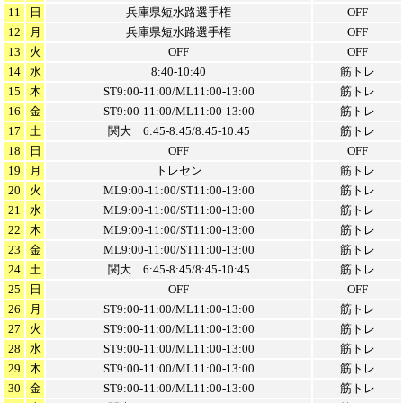
11
日
兵庫県短水路選手権
OFF
12
月
兵庫県短水路選手権
OFF
13
火
OFF
OFF
14
水
8:40-10:40
筋トレ
15
木
ST9:00-11:00/ML11:00-13:00
筋トレ
16
金
ST9:00-11:00/ML11:00-13:00
筋トレ
17
土
関大 6:45-8:45/8:45-10:45
筋トレ
18
日
OFF
OFF
19
月
トレセン
筋トレ
20
火
ML9:00-11:00/ST11:00-13:00
筋トレ
21
水
ML9:00-11:00/ST11:00-13:00
筋トレ
22
木
ML9:00-11:00/ST11:00-13:00
筋トレ
23
金
ML9:00-11:00/ST11:00-13:00
筋トレ
24
土
関大 6:45-8:45/8:45-10:45
筋トレ
25
日
OFF
OFF
26
月
ST9:00-11:00/ML11:00-13:00
筋トレ
27
火
ST9:00-11:00/ML11:00-13:00
筋トレ
28
水
ST9:00-11:00/ML11:00-13:00
筋トレ
29
木
ST9:00-11:00/ML11:00-13:00
筋トレ
30
金
ST9:00-11:00/ML11:00-13:00
筋トレ