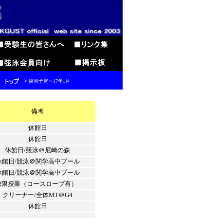
＞
練習予定＞17年1月
備考
休館日
休館日
休館日/競泳＠尼崎の森
休館日/競泳＠関学高中プール
休館日/競泳＠関学高中プール
2限授業（コースロープ有）
クリーナー/全体MT＠G4
休館日