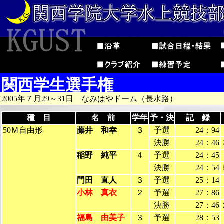
関西学生選手権
2005年７月29～31日 なみはやドーム（長水路）
種 目
名 前
学年
予・決
記 録
50Ｍ自由形
藤井 和幸
３
予選
24：94
決勝
24：46
稲野 純平
４
予選
24：45
決勝
24：54
門田 直人
３
予選
25：14
小林 真衣
２
予選
27：86
決勝
27：46
福島 由美子
３
予選
28：53