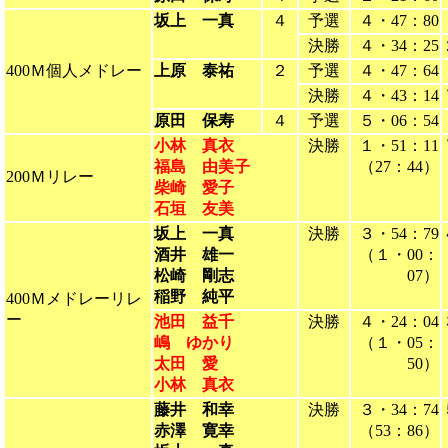
坂上 一真
４
予選
４・47：80
決勝
４・34：25
400Ｍ個人メドレー
上原 泰祐
２
予選
４・47：64
決勝
４・43：14
原田 保寿
４
予選
５・06：54
小林 真衣
決勝
１・51：11
福島 由美子
（27：44）
200Ｍリレー
柴崎 愛子
石垣 友美
坂上 一真
決勝
３・54：79
酒井 雄一
（１・00：
松崎 剛志
07）
稲野 純平
400Ｍメドレーリレ
ー
池田 益千
決勝
４・24：04
嶋 ゆかり
（１・05：
太田 愛
50）
小林 真衣
藤井 和幸
決勝
３・34：74
赤澤 寛幸
（53：86）