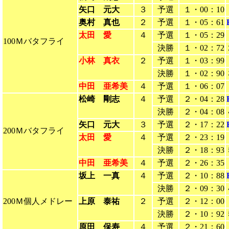
矢口 元大
３
予選
１・00：10
奥村 真也
２
予選
１・05：61
太田 愛
４
予選
１・05：29
100Ｍバタフライ
決勝
１・02：72
小林 真衣
２
予選
１・03：99
決勝
１・02：90
中田 亜希美
４
予選
１・06：07
松崎 剛志
４
予選
２・04：28
決勝
２・04：08
矢口 元大
３
予選
２・17：22
200Ｍバタフライ
太田 愛
４
予選
２・23：19
決勝
２・18：93
中田 亜希美
４
予選
２・26：35
坂上 一真
４
予選
２・10：88
決勝
２・09：30
200Ｍ個人メドレー
上原 泰祐
２
予選
２・12：00
決勝
２・10：92
原田 保寿
４
予選
２・21：60