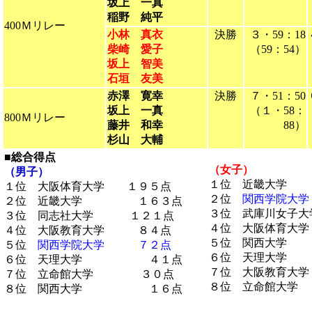
坂上 一真
稲野 純平
400Ｍリレー
小林 真衣
決勝
３・59：18
柴崎 愛子
（59：54）
坂上 智美
石垣 友美
赤澤 寛幸
決勝
７・51：50
坂上 一真
（１・58：
800Ｍリレー
藤井 和幸
88）
杉山 大輔
■総合得点
（女子）
（男子）
１位 近畿大
１位 大阪体育大学 １９５点
２位
関西学院
２位 近畿大学 １６３点
３位 武庫川女子
３位 同志社大学 １２１点
４位 大阪体育
４位 大阪教育大学 ８４点
５位 関西
５位
関西学院大学 ７２点
６位 天理
６位 天理大学 ４１点
７位 大阪教育
７位 立命館大学 ３０点
８位 立命館
８位 関西大学 １６点