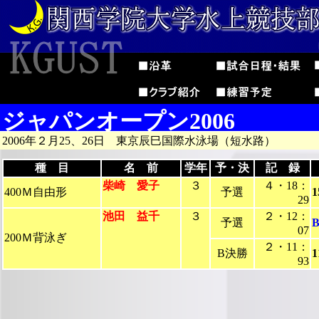
ジャパンオープン2006
2006年２月25、26日 東京辰巳国際水泳場（短水路）
種 目
名 前
学年
予・決
記 録
柴崎 愛子
３
４・18：
400Ｍ自由形
予選
29
池田 益千
３
２・12：
予選
B
07
200Ｍ背泳ぎ
２・11：
B決勝
93