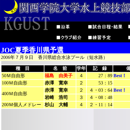
JOC夏季香川県予選
2006年７月９日 香川県総合水泳プール（短水路）
種 目
名 前
学年
記 録
50Ｍ自由形
福島 由美子
４
27：89
Best！
100Ｍ自由形
赤澤 寛幸
２
53：15
赤澤 寛幸
２
４・03：64
Best！
400Ｍ自由形
岩崎 浩司
３
４・08：48
200Ｍ個人メドレー
杉山 大輔
４
２・11：14