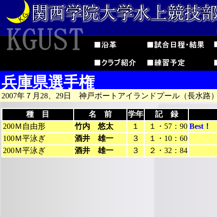
兵庫県選手権
2007年７月28、29日 神戸ポートアイランドプール（長水路
種 目
名 前
学年
記 録
200Ｍ自由形
竹内 悠太
１
１・57：90
Best！
100Ｍ平泳ぎ
酒井 雄一
３
１・10：60
200Ｍ平泳ぎ
酒井 雄一
３
２・32：84