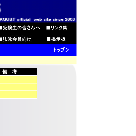
）
備 考