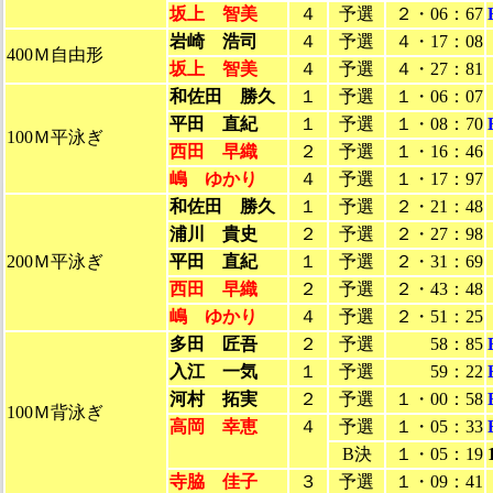
坂上 智美
４
予選
２・06：67
岩崎 浩司
４
予選
４・17：08
400Ｍ自由形
坂上 智美
４
予選
４・27：81
和佐田 勝久
１
予選
１・06：07
平田 直紀
１
予選
１・08：70
100Ｍ平泳ぎ
西田 早織
２
予選
１・16：46
嶋 ゆかり
４
予選
１・17：97
和佐田 勝久
１
予選
２・21：48
浦川 貴史
２
予選
２・27：98
200Ｍ平泳ぎ
平田 直紀
１
予選
２・31：69
西田 早織
２
予選
２・43：48
嶋 ゆかり
４
予選
２・51：25
多田 匠吾
２
予選
58：85
入江 一気
１
予選
59：22
河村 拓実
２
予選
１・00：58
100Ｍ背泳ぎ
高岡 幸恵
４
予選
１・05：33
B決
１・05：19
寺脇 佳子
３
予選
１・09：41