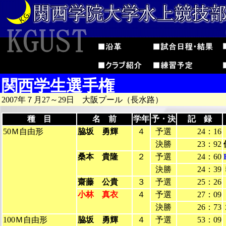
関西学生選手権
2007年７月27～29日 大阪プール（長水路）
種 目
名 前
学年
予・決
記 録
50Ｍ自由形
脇坂 勇輝
４
予選
24：16
決勝
23：92
桑本 貴隆
２
予選
24：60
決勝
24：39
齋藤 公貴
３
予選
25：26
小林 真衣
４
予選
27：09
決勝
26：73
100Ｍ自由形
脇坂 勇輝
４
予選
53：09