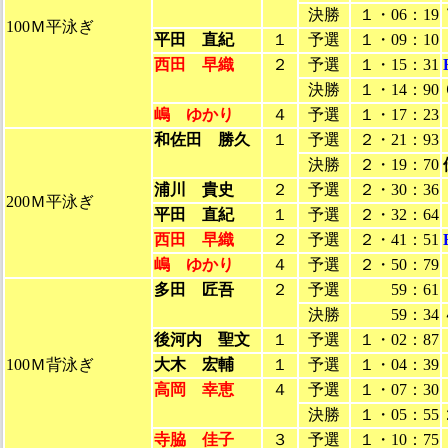
決勝
１・06：19
100Ｍ平泳ぎ
平田 直紀
１
予選
１・09：10
西田 早織
２
予選
１・15：31
決勝
１・14：90
嶋 ゆかり
４
予選
１・17：23
和佐田 勝久
１
予選
２・21：93
決勝
２・19：70
浦川 貴史
２
予選
２・30：36
200Ｍ平泳ぎ
平田 直紀
１
予選
２・32：64
西田 早織
２
予選
２・41：51
嶋 ゆかり
４
予選
２・50：79
多田 匠吾
２
予選
59：61
決勝
59：34
後河内 聖文
１
予選
１・02：87
100Ｍ背泳ぎ
大木 宏輔
１
予選
１・04：39
高岡 幸恵
４
予選
１・07：30
決勝
１・05：55
寺脇 佳子
３
予選
１・10：75