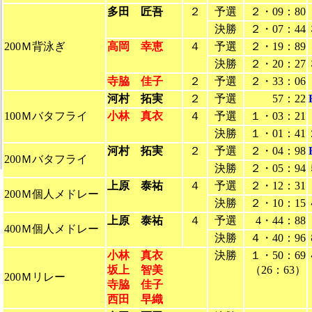
多田 匠吾
２
予選
２・09：80
決勝
２・07：44
200Ｍ背泳ぎ
高岡 幸恵
４
予選
２・19：89
決勝
２・20：27
寺脇 佳子
２
予選
２・33：06
河村 拓実
２
予選
57：22
100Ｍバタフライ
小林 真衣
４
予選
１・03：21
決勝
１・01：41
河村 拓実
２
予選
２・04：98
200Ｍバタフライ
決勝
２・05：94
上原 泰祐
４
予選
２・12：31
200Ｍ個人メドレー
決勝
２・10：15
上原 泰祐
４
予選
4・44：88
400Ｍ個人メドレー
決勝
４・40：96
小林 真衣
決勝
１・50：69
坂上 智美
（26：63）
200Ｍリレー
寺脇 佳子
西田 早織