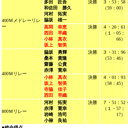
多田 匠吾
決勝
３・53：58
和佐田 勝久
（59：00）
河村 拓実
脇坂 雄一
400Ｍメドレーリレ
ー
高岡 幸恵
決勝
４・20：61
西田 早織
（１・05：
小林 真衣
66）
坂上 智美
脇坂 勇輝
決勝
３・31：96
桑本 貴隆
（53：46）
齋藤 公貴
赤澤 寛幸
400Ｍリレー
小林 真衣
決勝
４・01：93
坂上 智美
（58：45）
寺脇 佳子
西田 早織
河村 拓実
決勝
７・51：52
赤澤 寛幸
（１・57：
800Ｍリレー
岩崎 浩司
17）
小禄 良祐
■総合得点