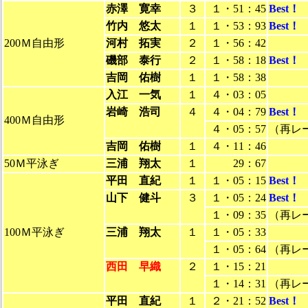
赤澤 寛幸
３
１・51：45
Best！
竹内 悠太
１
１・53：93
Best！
200Ｍ自由形
河村 拓実
２
１・56：42
磯部 泰行
２
１・58：18
Best！
吉岡 佑樹
１
１・58：38
入江 一気
１
４・03：05
岩崎 浩司
４
４・04：79
Best！
400Ｍ自由形
４・05：57
（再レ
吉岡 佑樹
１
４・11：46
50Ｍ平泳ぎ
三浦 翔太
１
29：67
平田 直紀
１
１・05：15
Best！
山下 健斗
３
１・05：24
Best！
１・09：35
（再レ
100Ｍ平泳ぎ
三浦 翔太
１
１・05：33
１・05：64
（再レ
西田 早織
２
１・15：21
１・14：31
（再レ
平田 直紀
１
２・21：52
Best！