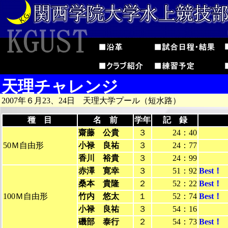
天理チャレンジ
2007年６月23、24日 天理大学プール（短水路）
種 目
名 前
学年
記 録
齋藤 公貴
３
24：40
50Ｍ自由形
小禄 良祐
３
24：77
香川 裕貴
３
24：99
赤澤 寛幸
３
51：92
Best！
桑本 貴隆
２
52：22
Best！
100Ｍ自由形
竹内 悠太
１
52：74
Best！
小禄 良祐
３
54：16
磯部 泰行
２
54：73
Best！