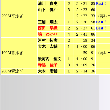
浦川 貴史
２
２・21：85
Best！
山下 健斗
３
２・23：60
200Ｍ平泳ぎ
２・22：33
（再レ
三浦 翔太
１
２・26：58
Best！
西田 早織
２
２・37：61
Best！
嶋 ゆかり
４
２・41：86
河村 拓実
２
58：34
大木 宏輔
１
１・00：06
100Ｍ背泳ぎ
59：91
（再レ
後河内 聖文
１
１・00：91
寺脇 佳子
３
１・09：26
200Ｍ背泳ぎ
大木 宏輔
１
２・14：36