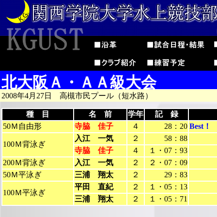
北大阪Ａ・ＡＡ級大会
2008年4月27日 高槻市民プール（短水路）
種 目
名 前
学年
記 録
50Ｍ自由形
寺脇 佳子
４
28：20
Best！
入江 一気
２
58：88
100Ｍ背泳ぎ
寺脇 佳子
４
１・07：93
200Ｍ背泳ぎ
入江 一気
２
２・07：09
50Ｍ平泳ぎ
三浦 翔太
２
29：83
平田 直紀
２
１・05：13
100Ｍ平泳ぎ
三浦 翔太
２
１・05：71