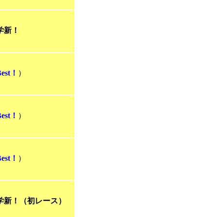
学新！
Best！
）
Best！
）
Best！
）
学新！（初レース）