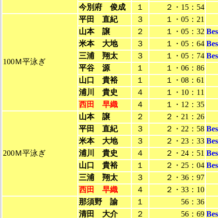
今別府 俊成
１
２・15：54
平田 直紀
３
１・05：21
山本 譲
２
１・05：32
Be
米本 大地
３
１・05：64
Be
三浦 翔太
３
１・05：74
Be
100Ｍ平泳ぎ
平谷 源
１
１・06：86
山口 貴裕
１
１・08：61
浦川 貴史
４
１・10：11
西田 早織
４
１・12：35
山本 譲
２
２・21：26
平田 直紀
３
２・22：58
Be
米本 大地
３
２・23：33
Be
200Ｍ平泳ぎ
浦川 貴史
４
２・24：51
Be
山口 貴裕
１
２・25：04
Be
三浦 翔太
３
２・36：97
西田 早織
４
２・33：10
那須野 諭
１
56：36
清田 大介
２
56：69
Be