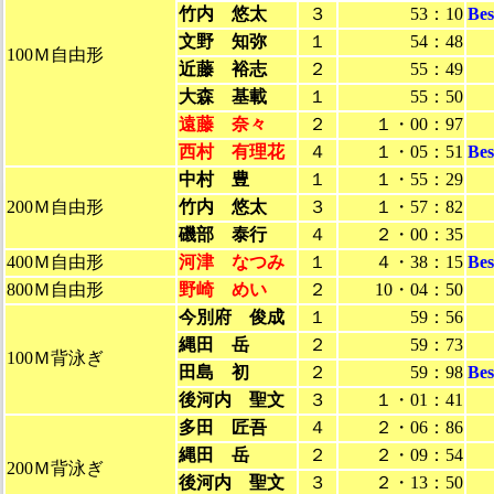
竹内 悠太
３
53：10
Be
文野 知弥
１
54：48
100Ｍ自由形
近藤 裕志
２
55：49
大森 基載
１
55：50
遠藤 奈々
２
１・00：97
西村 有理花
４
１・05：51
Be
中村 豊
１
１・55：29
200Ｍ自由形
竹内 悠太
３
１・57：82
磯部 泰行
４
２・00：35
400Ｍ自由形
河津 なつみ
１
４・38：15
Be
800Ｍ自由形
野崎 めい
２
10・04：50
今別府 俊成
１
59：56
縄田 岳
２
59：73
100Ｍ背泳ぎ
田島 初
２
59：98
Be
後河内 聖文
３
１・01：41
多田 匠吾
４
２・06：86
縄田 岳
２
２・09：54
200Ｍ背泳ぎ
後河内 聖文
３
２・13：50