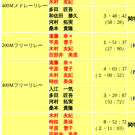
木村 友紀
400Ｍメドレーリレー
多田 匠吾
和佐田 勝久
３・48：42
関
河村 拓実
（58：28）
桑本 貴隆
遠藤 奈々
平原 雪子
１・51：37
200Ｍフリーリレー
（
木村 友紀
（27：90）
田部井 美里
遠藤 奈々
平原 雪子
４・03：37
（
木村 友紀
（１・00：52）
時枝 美保
400Ｍフリーリレー
入江 一気
多田 匠吾
３・29：87
（
河村 拓実
（52：72）
桑本 貴隆
木村 友紀
時枝 美保
８・52：72
関
平原 雪子
（２・11：03）
田部井 美里