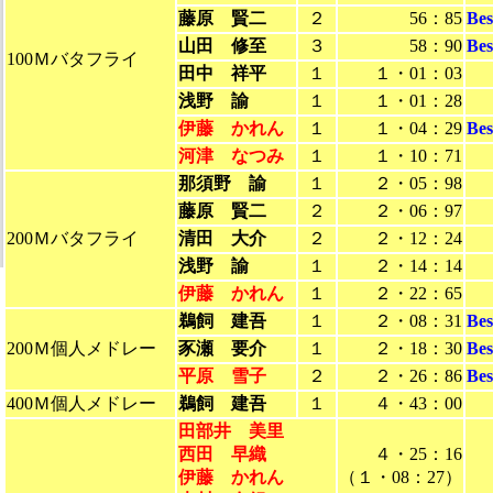
藤原 賢二
２
56：85
Be
山田 修至
３
58：90
Be
100Ｍバタフライ
田中 祥平
１
１・01：03
浅野 諭
１
１・01：28
伊藤 かれん
１
１・04：29
Be
河津 なつみ
１
１・10：71
那須野 諭
１
２・05：98
藤原 賢二
２
２・06：97
200Ｍバタフライ
清田 大介
２
２・12：24
浅野 諭
１
２・14：14
伊藤 かれん
１
２・22：65
鵜飼 建吾
１
２・08：31
Be
200Ｍ個人メドレー
豕瀬 要介
１
２・18：30
Be
平原 雪子
２
２・26：86
Be
400Ｍ個人メドレー
鵜飼 建吾
１
４・43：00
田部井 美里
西田 早織
４・25：16
伊藤 かれん
（１・08：27）