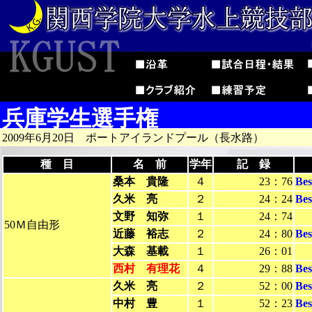
兵庫学生選手権
2009年6月20日 ポートアイランドプール（長水路）
種 目
名 前
学年
記 録
桑本 貴隆
４
23：76
Be
久米 亮
２
24：24
Be
文野 知弥
１
24：74
50Ｍ自由形
近藤 裕志
２
24：80
Be
大森 基載
１
26：01
西村 有理花
４
29：88
Be
久米 亮
２
52：00
Be
中村 豊
１
52：23
Be