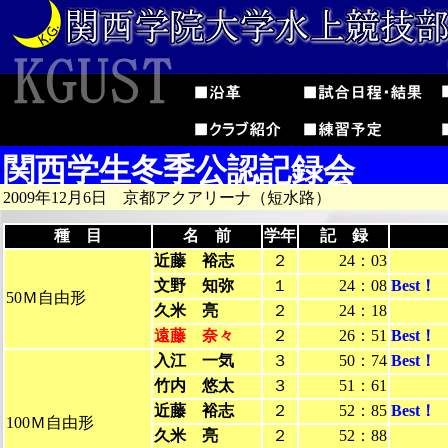
関西学生冬季公認記録会
2009年12月6日 京都アクアリーナ（短水路）
種 目
名 前
学年
記 録
近藤 裕志
２
24：03
文野 知弥
１
24：08
Best！
50Ｍ自由形
久米 亮
２
24：18
遠藤 奈々
２
26：51
Best！
入江 一気
３
50：74
Best！
竹内 悠太
３
51：61
近藤 裕志
２
52：85
Best！
100Ｍ自由形
久米 亮
２
52：88