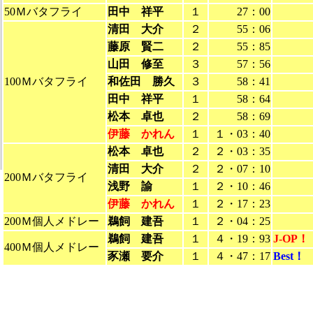
50Ｍバタフライ
田中 祥平
１
27：00
清田 大介
２
55：06
藤原 賢二
２
55：85
山田 修至
３
57：56
100Ｍバタフライ
和佐田 勝久
３
58：41
田中 祥平
１
58：64
松本 卓也
２
58：69
伊藤 かれん
１
１・03：40
松本 卓也
２
２・03：35
清田 大介
２
２・07：10
200Ｍバタフライ
浅野 諭
１
２・10：46
伊藤 かれん
１
２・17：23
200Ｍ個人メドレー
鵜飼 建吾
１
２・04：25
鵜飼 建吾
１
４・19：93
J-OP！
400Ｍ個人メドレー
豕瀬 要介
１
４・47：17
Best！