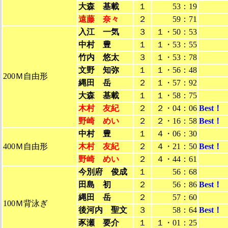
大森 基載
１
53：19
遠藤 奈々
２
59：71
入江 一気
３
１・50：53
中村 豊
１
１・53：55
竹内 悠太
３
１・53：78
文野 知弥
１
１・56：48
200Ｍ自由形
縄田 岳
２
１・57：92
大森 基載
１
１・58：75
木村 友紀
２
２・04：06
Best！
野崎 めい
２
２・16：58
Best！
中村 豊
１
４・06：30
400Ｍ自由形
木村 友紀
２
４・21：50
Best！
野崎 めい
２
４・44：61
今別府 俊成
１
56：68
田島 初
２
56：86
Best！
縄田 岳
２
57：60
100Ｍ背泳ぎ
後河内 聖文
３
58：64
Best！
豕瀬 要介
１
１・01：25