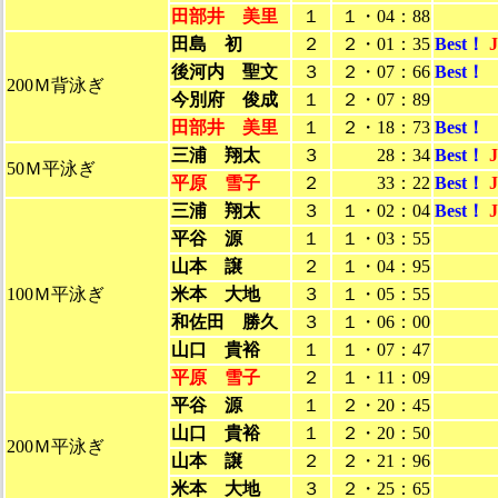
田部井 美里
１
１・04：88
田島 初
２
２・01：35
Best！
後河内 聖文
３
２・07：66
Best！
200Ｍ背泳ぎ
今別府 俊成
１
２・07：89
田部井 美里
１
２・18：73
Best！
三浦 翔太
３
28：34
Best！
50Ｍ平泳ぎ
平原 雪子
２
33：22
Best！
三浦 翔太
３
１・02：04
Best！
平谷 源
１
１・03：55
山本 譲
２
１・04：95
100Ｍ平泳ぎ
米本 大地
３
１・05：55
和佐田 勝久
３
１・06：00
山口 貴裕
１
１・07：47
平原 雪子
２
１・11：09
平谷 源
１
２・20：45
山口 貴裕
１
２・20：50
200Ｍ平泳ぎ
山本 譲
２
２・21：96
米本 大地
３
２・25：65