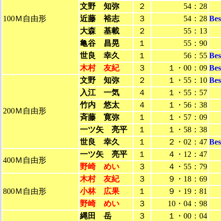
文野 知弥
２
54：28
100Ｍ自由形
近藤 裕志
３
54：28
Be
大森 基載
２
55：13
亀谷 昌晃
１
55：90
世良 幸久
１
56：55
Be
木村 友紀
３
１・00：09
Be
文野 知弥
２
１・55：10
Be
入江 一気
４
１・55：57
竹内 悠太
４
１・56：38
200Ｍ自由形
斉藤 寛弥
１
１・57：09
一ツ矢 亮平
１
１・58：38
世良 幸久
１
２・02：47
Be
一ツ矢 亮平
１
４・12：47
400Ｍ自由形
野崎 めい
３
４・55：79
木村 友紀
３
９・18：69
800Ｍ自由形
小林 広果
１
９・19：81
野崎 めい
３
10・04：98
縄田 岳
３
１・00：04