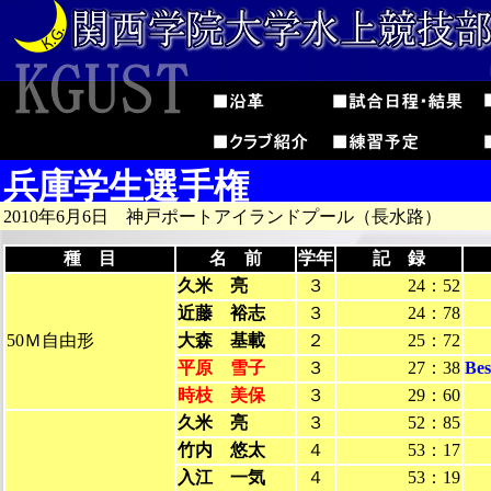
兵庫学生選手権
2010年6月6日 神戸ポートアイランドプール（長水路）
種 目
名 前
学年
記 録
久米 亮
３
24：52
近藤 裕志
３
24：78
50Ｍ自由形
大森 基載
２
25：72
平原 雪子
３
27：38
Be
時枝 美保
３
29：60
久米 亮
３
52：85
竹内 悠太
４
53：17
入江 一気
４
53：19