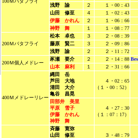
100Ｍバタフライ
浅野 諭
２
１・00：43
山田 修至
４
１・02：43
伊藤 かれん
２
１・06：66
神野 舞
１
１・08：77
松本 卓也
３
２・08：39
200Ｍバタフライ
藤原 賢二
３
２・09：86
浅野 諭
２
２・11：72
豕瀬 要介
２
２・14：88
Be
200Ｍ個人メドレー
山本 麻利
１
２・31：66
縄田 岳
芦田 大地
４・02：65
清田 大介
（１・00：52）
亀谷 昌晃
400Ｍメドレーリレー
田部井 美里
平原 雪子
４・27：30
伊藤 かれん
（１：07：17）
神野 舞
斉藤 寛弥
山田 修至
３・48：79