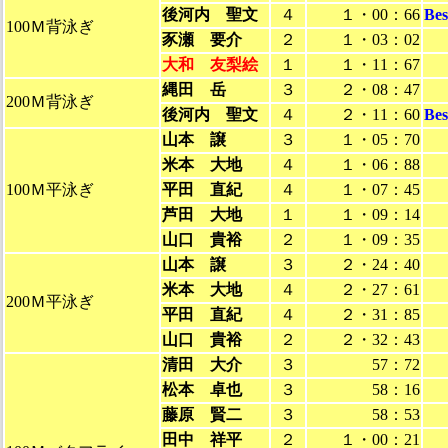
後河内 聖文
４
１・00：66
Be
100Ｍ背泳ぎ
豕瀬 要介
２
１・03：02
大和 友梨絵
１
１・11：67
縄田 岳
３
２・08：47
200Ｍ背泳ぎ
後河内 聖文
４
２・11：60
Be
山本 譲
３
１・05：70
米本 大地
４
１・06：88
100Ｍ平泳ぎ
平田 直紀
４
１・07：45
芦田 大地
１
１・09：14
山口 貴裕
２
１・09：35
山本 譲
３
２・24：40
米本 大地
４
２・27：61
200Ｍ平泳ぎ
平田 直紀
４
２・31：85
山口 貴裕
２
２・32：43
清田 大介
３
57：72
松本 卓也
３
58：16
藤原 賢二
３
58：53
田中 祥平
２
１・00：21