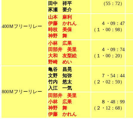
田中 祥平
（55：72）
豕瀬 要介
山本 麻利
伊藤 かれん
４・09：47
400Ｍフリーリレー
時枝 美保
（１・00：98）
神野 舞
小林 広果
田部井 美里
４・09：74
大和 友梨絵
（１・00：20）
野崎 めい
亀谷 昌晃
文野 知弥
７・54：44
竹内 悠太
（２・02：59）
入江 一気
800Ｍフリーリレー
田部井 美里
小林 広果
８・48：99
神野 舞
（２・12：68）
伊藤 かれん