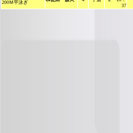
200Ｍ平泳ぎ
37