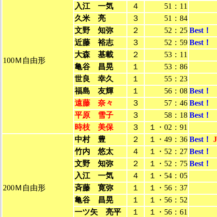
入江 一気
４
51：11
久米 亮
３
51：84
文野 知弥
２
52：25
Best！
近藤 裕志
３
52：59
Best！
大森 基載
２
53：11
100Ｍ自由形
亀谷 昌晃
１
53：86
世良 幸久
１
55：23
福島 友輝
１
56：08
Best！
遠藤 奈々
３
57：46
Best！
平原 雪子
３
58：18
Best！
時枝 美保
３
１・02：91
中村 豊
２
１・49：36
Best！
竹内 悠太
４
１・52：27
Best！
文野 知弥
２
１・52：75
Best！
入江 一気
４
１・54：05
200Ｍ自由形
斉藤 寛弥
１
１・56：37
亀谷 昌晃
１
１・56：52
一ツ矢 亮平
１
１・56：61