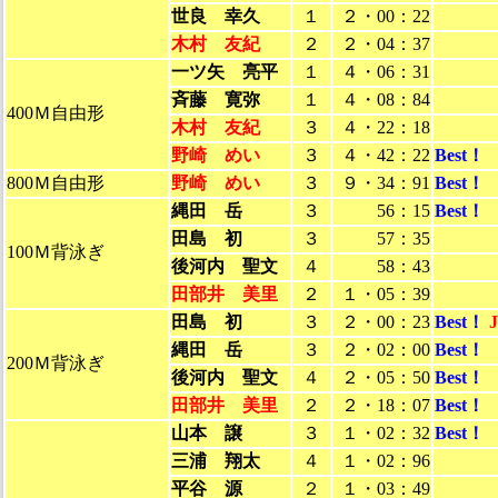
世良 幸久
１
２・00：22
木村 友紀
２
２・04：37
一ツ矢 亮平
１
４・06：31
斉藤 寛弥
１
４・08：84
400Ｍ自由形
木村 友紀
３
４・22：18
野崎 めい
３
４・42：22
Best！
800Ｍ自由形
野崎 めい
３
９・34：91
Best！
縄田 岳
３
56：15
Best！
田島 初
３
57：35
100Ｍ背泳ぎ
後河内 聖文
４
58：43
田部井 美里
２
１・05：39
田島 初
３
２・00：23
Best！
縄田 岳
３
２・02：00
Best！
200Ｍ背泳ぎ
後河内 聖文
４
２・05：50
Best！
田部井 美里
２
２・18：07
Best！
山本 譲
３
１・02：32
Best！
三浦 翔太
４
１・02：96
平谷 源
２
１・03：49