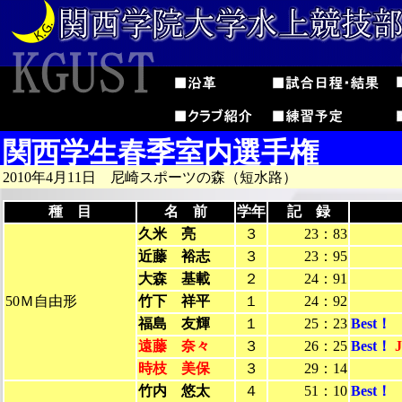
関西学生春季室内選手権
2010年4月11日 尼崎スポーツの森（短水路）
種 目
名 前
学年
記 録
久米 亮
３
23：83
近藤 裕志
３
23：95
大森 基載
２
24：91
50Ｍ自由形
竹下 祥平
１
24：92
福島 友輝
１
25：23
Best！
遠藤 奈々
３
26：25
Best！
時枝 美保
３
29：14
竹内 悠太
４
51：10
Best！