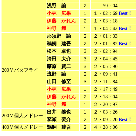
浅野 諭
２
59：04
小林 広果
１
１・02：69
Best！
伊藤 かれん
２
１・03：18
神野 舞
１
１・04：42
Best！
那須野 諭
２
２・01：33
鵜飼 建吾
２
２・01：82
Best！
松本 卓也
３
２・02：94
清田 大介
３
２・04：45
藤原 賢二
３
２・05：96
200Ｍバタフライ
浅野 諭
２
２・09：41
山田 修至
３
２・11：84
小林 広果
１
２・17：49
伊藤 かれん
２
２・18：04
神野 舞
１
２・20：97
出井 義也
１
２・03：26
200Ｍ個人メドレー
豕瀬 要介
２
２・09：20
Best！
400Ｍ個人メドレー
鵜飼 建吾
２
４・28：06