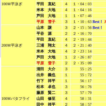
100Ｍ平泳ぎ
平田 直紀
４
１・04：03
米本 大地
４
１・04：16
芦田 大地
１
１・07：46
平原 雪子
３
１・10：63
Best！
山本 譲
３
２・15：56
Best！
平谷 源
２
２・16：70
平田 直紀
４
２・19：44
200Ｍ平泳ぎ
三浦 翔太
４
２・21：40
米本 大地
４
２・23：14
芦田 大地
１
２・26：87
平原 雪子
２
２・35：09
清田 大介
３
55：25
出井 義也
１
55：72
竹下 祥平
１
56：17
松本 卓也
３
56：76
藤原 賢二
３
57：79
100Ｍバタフライ
山田 修至
４
58：31
田中 祥平
２
58：57