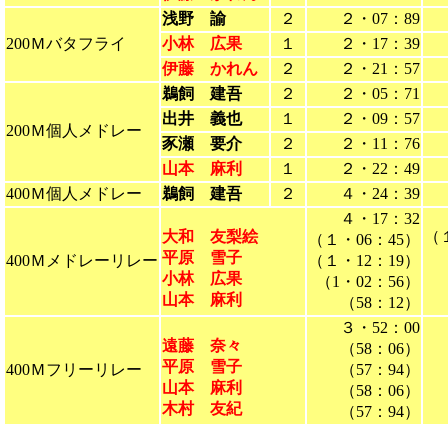
浅野 諭
２
２・07：89
200Ｍバタフライ
小林 広果
１
２・17：39
伊藤 かれん
２
２・21：57
鵜飼 建吾
２
２・05：71
出井 義也
１
２・09：57
200Ｍ個人メドレー
豕瀬 要介
２
２・11：76
山本 麻利
１
２・22：49
400Ｍ個人メドレー
鵜飼 建吾
２
４・24：39
４・17：32
大和 友梨絵
（
（１・06：45）
平原 雪子
400Ｍメドレーリレー
（１・12：19）
小林 広果
（1・02：56）
山本 麻利
（58：12）
３・52：00
遠藤 奈々
（58：06）
平原 雪子
400Ｍフリーリレー
（57：94）
山本 麻利
（58：06）
木村 友紀
（57：94）