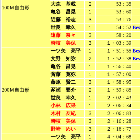
大森 基載
２
53：35
100Ｍ自由形
亀谷 昌晃
１
53：60
近藤 裕志
３
53：76
世良 幸久
１
54：52
Be
遠藤 奈々
３
58：20
時枝 美保
３
１・03：39
一ツ矢 亮平
１
１・51：55
Be
文野 知弥
２
１・52：38
Be
亀谷 昌晃
１
１・56：40
斉藤 寛弥
１
１・57：00
藤原 賢二
３
１・58：95
200Ｍ自由形
豕瀬 要介
２
１・59：85
世良 幸久
１
２・02：43
小林 広果
１
２・06：34
木村 友紀
３
２・06：83
時枝 美保
３
２・16：28
野崎 めい
３
２・16：77
一ツ矢 亮平
１
４・04：68