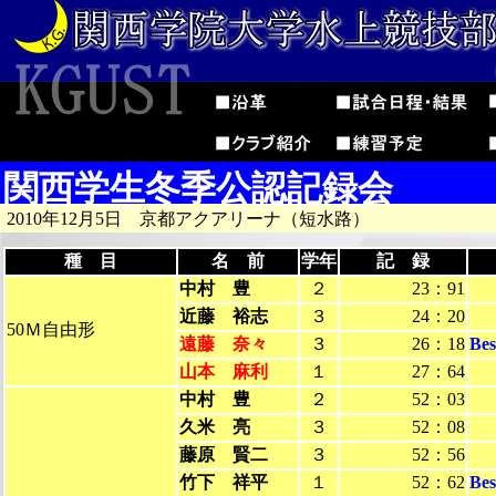
関西学生冬季公認記録会
2010年12月5日 京都アクアリーナ（短水路）
種 目
名 前
学年
記 録
中村 豊
２
23：91
近藤 裕志
３
24：20
50Ｍ自由形
遠藤 奈々
３
26：18
Be
山本 麻利
１
27：64
中村 豊
２
52：03
久米 亮
３
52：08
藤原 賢二
３
52：56
竹下 祥平
１
52：62
Be