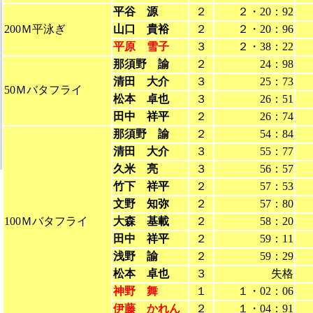
平谷 源
２
２・20：92
200Ｍ平泳ぎ
山口 貴裕
２
２・20：96
平原 雪子
３
２・38：22
那須野 諭
２
24：98
清田 大介
３
25：73
50Ｍバタフライ
松本 卓也
３
26：51
田中 祥平
２
26：74
那須野 諭
２
54：84
清田 大介
３
55：77
久米 亮
３
56：57
竹下 祥平
２
57：53
文野 知弥
２
57：80
100Ｍバタフライ
大森 基載
２
58：20
田中 祥平
２
59：11
浅野 諭
２
59：29
松本 卓也
３
失格
神野 舞
１
１・02：06
伊藤 かれん
２
１・04：91