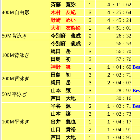
斉藤 寛弥
１
４・11：62
400Ｍ自由形
木村 友紀
３
４・25：64
野崎 めい
３
４・45：24
大和 友梨絵
１
４・51：01
50Ｍ背泳ぎ
今別府 俊成
２
26：32
今別府 俊成
２
56：53
縄田 岳
３
56：70
100Ｍ背泳ぎ
田島 初
３
57：76
神野 舞
１
１・04：60
Be
田島 初
３
２・02：71
200Ｍ背泳ぎ
縄田 岳
３
２・04：07
山本 譲
３
28：97
Be
50Ｍ平泳ぎ
芦田 大地
１
30：16
平谷 源
２
１・02：71
Be
山本 譲
３
１・02：73
100Ｍ平泳ぎ
出井 義也
１
１・04：17
山口 貴裕
２
１・04：91
芦田 大地
１
１・04：95