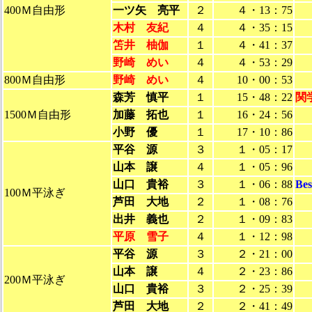
400Ｍ自由形
一ツ矢 亮平
２
４・13：75
木村 友紀
４
４・35：15
笘井 柚伽
１
４・41：37
野崎 めい
４
４・53：29
800Ｍ自由形
野崎 めい
４
10・00：53
森芳 慎平
１
15・48：22
関
1500Ｍ自由形
加藤 拓也
１
16・24：56
小野 優
１
17・10：86
平谷 源
３
１・05：17
山本 譲
４
１・05：96
山口 貴裕
３
１・06：88
Be
100Ｍ平泳ぎ
芦田 大地
２
１・08：76
出井 義也
２
１・09：83
平原 雪子
４
１・12：98
平谷 源
３
２・21：00
山本 譲
４
２・23：86
200Ｍ平泳ぎ
山口 貴裕
３
２・25：39
芦田 大地
２
２・41：49