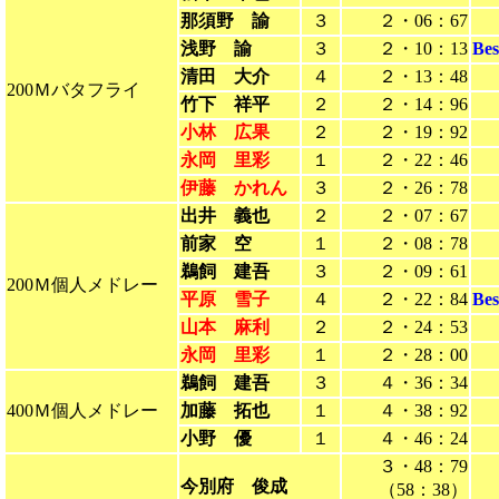
那須野 諭
３
２・06：67
浅野 諭
３
２・10：13
Be
清田 大介
４
２・13：48
200Ｍバタフライ
竹下 祥平
２
２・14：96
小林 広果
２
２・19：92
永岡 里彩
１
２・22：46
伊藤 かれん
３
２・26：78
出井 義也
２
２・07：67
前家 空
１
２・08：78
鵜飼 建吾
３
２・09：61
200Ｍ個人メドレー
平原 雪子
４
２・22：84
Be
山本 麻利
２
２・24：53
永岡 里彩
１
２・28：00
鵜飼 建吾
３
４・36：34
400Ｍ個人メドレー
加藤 拓也
１
４・38：92
小野 優
１
４・46：24
３・48：79
今別府 俊成
（58：38）