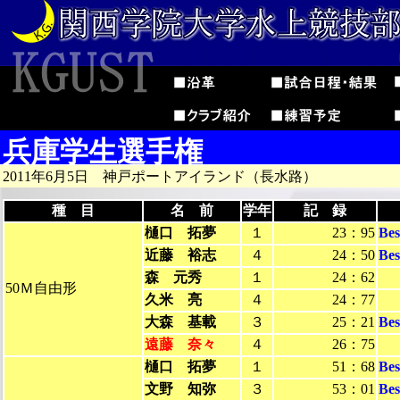
兵庫学生選手権
2011年6月5日 神戸ポートアイランド（長水路）
種 目
名 前
学年
記 録
樋口 拓夢
１
23：95
Be
近藤 裕志
４
24：50
Be
森 元秀
１
24：62
50Ｍ自由形
久米 亮
４
24：77
大森 基載
３
25：21
Be
遠藤 奈々
４
26：75
樋口 拓夢
１
51：68
Be
文野 知弥
３
53：01
Be