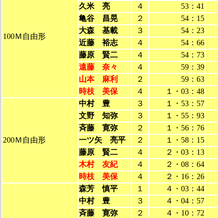
久米 亮
４
53：41
亀谷 昌晃
２
54：15
大森 基載
３
54：23
100Ｍ自由形
近藤 裕志
４
54：66
藤原 賢二
４
54：73
遠藤 奈々
４
59：39
山本 麻利
２
59：63
時枝 美保
４
１・03：48
中村 豊
３
１・53：57
文野 知弥
３
１・55：93
斉藤 寛弥
２
１・56：76
200Ｍ自由形
一ツ矢 亮平
２
１・58：15
藤原 賢二
４
２・03：13
木村 友紀
４
２・08：64
時枝 美保
４
２・16：26
森芳 慎平
１
４・03：44
中村 豊
３
４・04：57
斉藤 寛弥
２
４・10：72