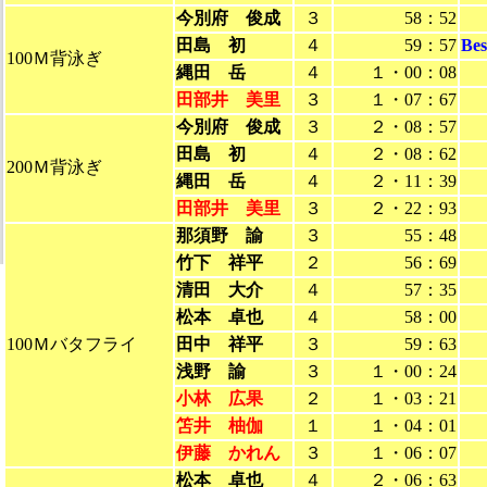
今別府 俊成
３
58：52
田島 初
４
59：57
Be
100Ｍ背泳ぎ
縄田 岳
４
１・00：08
田部井 美里
３
１・07：67
今別府 俊成
３
２・08：57
田島 初
４
２・08：62
200Ｍ背泳ぎ
縄田 岳
４
２・11：39
田部井 美里
３
２・22：93
那須野 諭
３
55：48
竹下 祥平
２
56：69
清田 大介
４
57：35
松本 卓也
４
58：00
100Ｍバタフライ
田中 祥平
３
59：63
浅野 諭
３
１・00：24
小林 広果
２
１・03：21
笘井 柚伽
１
１・04：01
伊藤 かれん
３
１・06：07
松本 卓也
４
２・06：63