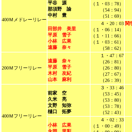
平谷 源
（１・03：78）
那須野 諭
（54：94）
中村 豊
（51：69）
400Ｍメドレーリレー
４・20：03
関
田部井 美里
（１・06：14）
平原 雪子
（１・11：66）
小林 広果
（１・03：61）
遠藤 奈々
（58：62）
１・47：67
遠藤 奈々
（26：81）
平原 雪子
200Ｍフリーリレー
（26：80）
木村 友紀
（27：67）
山本 麻利
（26：39）
３・33：46
前家 空
（53：45）
久米 亮
（53：80）
文野 知弥
（53：78）
樋口 拓夢
（52：43）
400Ｍフリーリレー
４・02：33
小林 広果
（１・00：49）
永岡 里彩