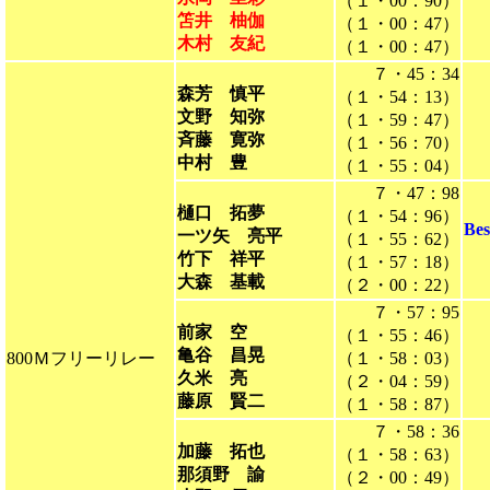
（１・00：90）
笘井 柚伽
（１・00：47）
木村 友紀
（１・00：47）
７・45：34
森芳 慎平
（１・54：13）
文野 知弥
（１・59：47）
斉藤 寛弥
（１・56：70）
中村 豊
（１・55：04）
７・47：98
樋口 拓夢
（１・54：96）
Be
一ツ矢 亮平
（１・55：62）
竹下 祥平
（１・57：18）
大森 基載
（２・00：22）
７・57：95
前家 空
（１・55：46）
亀谷 昌晃
800Ｍフリーリレー
（１・58：03）
久米 亮
（２・04：59）
藤原 賢二
（１・58：87）
７・58：36
加藤 拓也
（１・58：63）
那須野 諭
（２・00：49）