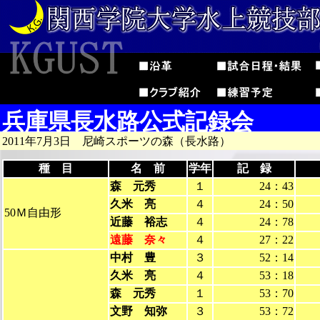
兵庫県長水路公式記録会
2011年7月3日 尼崎スポーツの森（長水路）
種 目
名 前
学年
記 録
森 元秀
１
24：43
久米 亮
４
24：50
50Ｍ自由形
近藤 裕志
４
24：78
遠藤 奈々
４
27：22
中村 豊
３
52：14
久米 亮
４
53：18
森 元秀
１
53：70
文野 知弥
３
53：72