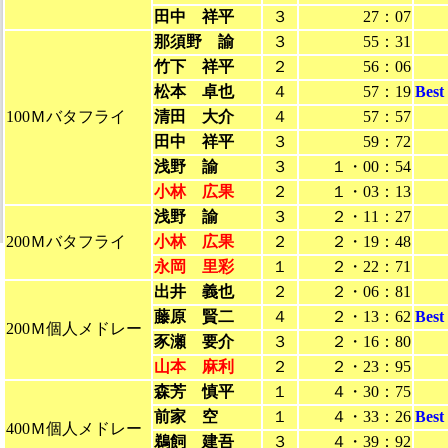
田中 祥平
３
27：07
那須野 諭
３
55：31
竹下 祥平
２
56：06
松本 卓也
４
57：19
Bes
100Ｍバタフライ
清田 大介
４
57：57
田中 祥平
３
59：72
浅野 諭
３
１・00：54
小林 広果
２
１・03：13
浅野 諭
３
２・11：27
200Ｍバタフライ
小林 広果
２
２・19：48
永岡 里彩
１
２・22：71
出井 義也
２
２・06：81
藤原 賢二
４
２・13：62
Bes
200Ｍ個人メドレー
豕瀬 要介
３
２・16：80
山本 麻利
２
２・23：95
森芳 慎平
１
４・30：75
前家 空
１
４・33：26
Bes
400Ｍ個人メドレー
鵜飼 建吾
３
４・39：92