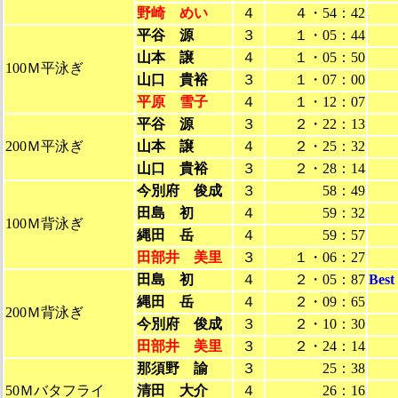
野崎 めい
４
４・54：42
平谷 源
３
１・05：44
山本 譲
４
１・05：50
100Ｍ平泳ぎ
山口 貴裕
３
１・07：00
平原 雪子
４
１・12：07
平谷 源
３
２・22：13
200Ｍ平泳ぎ
山本 譲
４
２・25：32
山口 貴裕
３
２・28：14
今別府 俊成
３
58：49
田島 初
４
59：32
100Ｍ背泳ぎ
縄田 岳
４
59：57
田部井 美里
３
１・06：27
田島 初
４
２・05：87
Bes
縄田 岳
４
２・09：65
200Ｍ背泳ぎ
今別府 俊成
３
２・10：30
田部井 美里
３
２・24：14
那須野 諭
３
25：38
50Ｍバタフライ
清田 大介
４
26：16