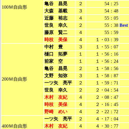
亀谷 昌晃
２
54：25
100Ｍ自由形
大森 基載
３
54：48
近藤 裕志
４
55：05
世良 幸久
２
55：38
Bes
藤原 賢二
４
55：59
時枝 美保
４
１・03：39
中村 豊
３
１・55：07
樋口 拓夢
１
１・56：16
前家 空
１
１・56：24
亀谷 昌晃
２
１・58：56
文野 知弥
３
１・58：87
200Ｍ自由形
一ツ矢 亮平
２
１・59：71
世良 幸久
２
２・04：54
木村 友紀
４
２・08：47
時枝 美保
４
２・16：45
野崎 めい
４
２・22：72
一ツ矢 亮平
２
４・17：04
400Ｍ自由形
木村 友紀
４
４・30：77