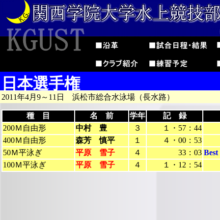
日本選手権
2011年4月9～11日 浜松市総合水泳場（長水路）
種 目
名 前
学年
記 録
200Ｍ自由形
中村 豊
３
１・57：44
400Ｍ自由形
森芳 慎平
１
４・00：53
50Ｍ平泳ぎ
平原 雪子
４
33：03
Bes
100Ｍ平泳ぎ
平原 雪子
４
１・12：54