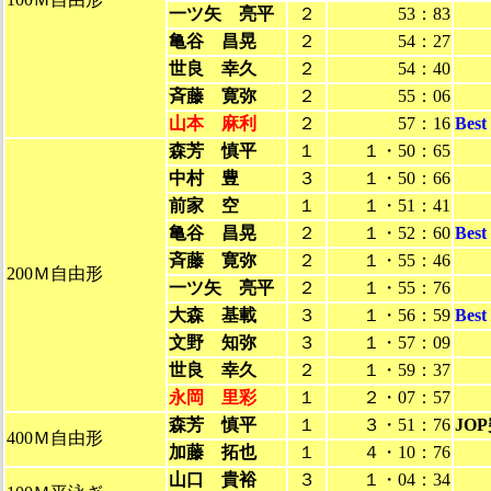
一ツ矢 亮平
２
53：83
亀谷 昌晃
２
54：27
世良 幸久
２
54：40
斉藤 寛弥
２
55：06
山本 麻利
２
57：16
Bes
森芳 慎平
１
１・50：65
中村 豊
３
１・50：66
前家 空
１
１・51：41
亀谷 昌晃
２
１・52：60
Bes
斉藤 寛弥
２
１・55：46
200Ｍ自由形
一ツ矢 亮平
２
１・55：76
大森 基載
３
１・56：59
Bes
文野 知弥
３
１・57：09
世良 幸久
２
１・59：37
永岡 里彩
１
２・07：57
森芳 慎平
１
３・51：76
JO
400Ｍ自由形
加藤 拓也
１
４・10：76
山口 貴裕
３
１・04：34