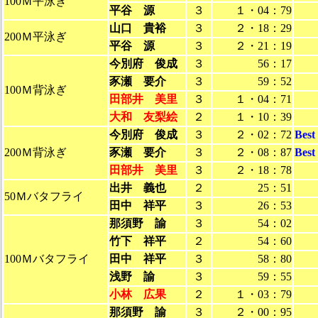
100Ｍ平泳ぎ
平谷 源
３
１・04：79
山口 貴裕
３
２・18：29
200Ｍ平泳ぎ
平谷 源
３
２・21：19
今別府 俊成
３
56：17
豕瀬 要介
３
59：52
100Ｍ背泳ぎ
田部井 美里
３
１・04：71
大和 友梨絵
２
１・10：39
今別府 俊成
３
２・02：72
Bes
200Ｍ背泳ぎ
豕瀬 要介
３
２・08：87
Bes
田部井 美里
３
２・18：78
出井 義也
２
25：51
50Ｍバタフライ
田中 祥平
３
26：53
那須野 諭
３
54：02
竹下 祥平
２
54：60
100Ｍバタフライ
田中 祥平
３
58：80
浅野 諭
３
59：55
小林 広果
２
１・03：79
那須野 諭
３
２・00：95