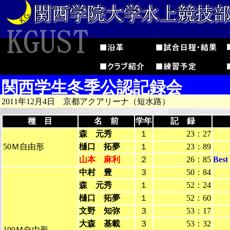
関西学生冬季公認記録会
2011年12月4日 京都アクアリーナ（短水路）
種 目
名 前
学年
記 録
森 元秀
１
23：27
50Ｍ自由形
樋口 拓夢
１
23：89
山本 麻利
２
26：85
Bes
中村 豊
３
50：84
森 元秀
１
52：24
樋口 拓夢
１
52：60
文野 知弥
３
53：17
大森 基載
３
53：32
100Ｍ自由形