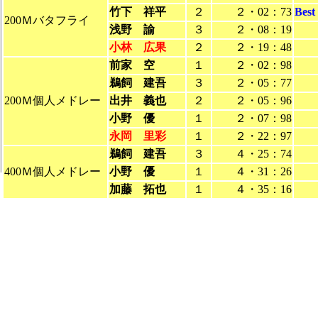
竹下 祥平
２
２・02：73
Bes
200Ｍバタフライ
浅野 諭
３
２・08：19
小林 広果
２
２・19：48
前家 空
１
２・02：98
鵜飼 建吾
３
２・05：77
200Ｍ個人メドレー
出井 義也
２
２・05：96
小野 優
１
２・07：98
永岡 里彩
１
２・22：97
鵜飼 建吾
３
４・25：74
400Ｍ個人メドレー
小野 優
１
４・31：26
加藤 拓也
１
４・35：16