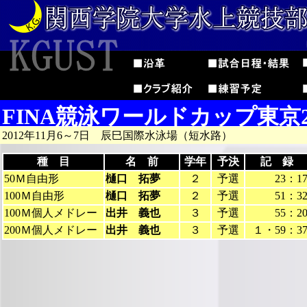
FINA競泳ワールドカップ東京2
2012年11月6～7日 辰巳国際水泳場（短水路）
種 目
名 前
学年
予決
記 録
50Ｍ自由形
樋口 拓夢
２
予選
23：1
100Ｍ自由形
樋口 拓夢
２
予選
51：3
100Ｍ個人メドレー
出井 義也
３
予選
55：2
200Ｍ個人メドレー
出井 義也
３
予選
１・59：3