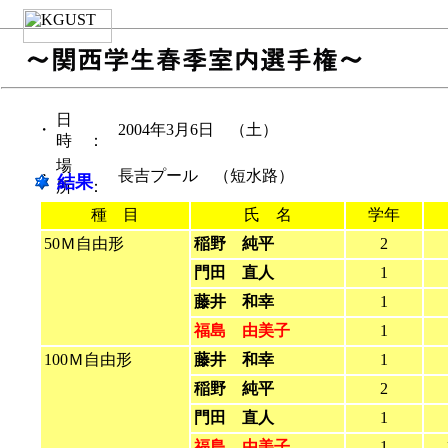
日
・
2004年3月6日 （土）
時 ：
場
・
長吉プール （短水路）
結果
所 ：
種 目
氏 名
学年
50Ｍ自由形
稲野 純平
2
門田 直人
1
藤井 和幸
1
福島 由美子
1
100Ｍ自由形
藤井 和幸
1
稲野 純平
2
門田 直人
1
福島 由美子
1