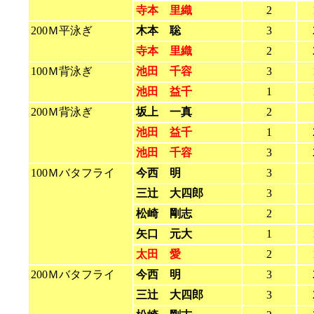
寺本 里織
2
200Ｍ平泳ぎ
木本 聡
3
寺本 里織
2
100Ｍ背泳ぎ
池田 千容
3
池田 益千
1
200Ｍ背泳ぎ
坂上 一真
2
池田 益千
1
池田 千容
3
100Ｍバタフライ
今西 明
3
三辻 大四郎
3
松崎 剛志
2
矢口 元大
1
太田 愛
2
200Ｍバタフライ
今西 明
3
三辻 大四郎
3