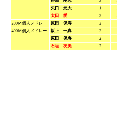
松崎 剛志
2
矢口 元大
1
太田 愛
2
200Ｍ個人メドレー
原田 保寿
2
400Ｍ個人メドレー
坂上 一真
2
原田 保寿
2
石垣 友美
2