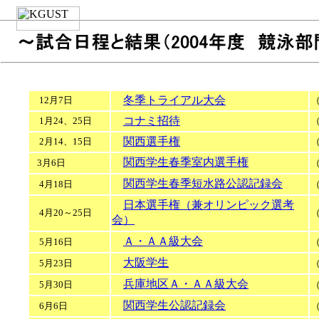
冬季トライアル大会
12月7日
コナミ招待
1月24、25日
関西選手権
2月14、15日
関西学生春季室内選手権
3月6日
関西学生春季短水路公認記録会
4月18日
日本選手権（兼オリンピック選考
4月20～25日
会）
Ａ・ＡＡ級大会
5月16日
大阪学生
5月23日
兵庫地区Ａ・ＡＡ級大会
5月30日
関西学生公認記録会
6月6日