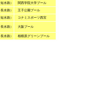
（短水路）
関西学院大学プール
（長水路）
王子公園プール
（短水路）
コナミスポーツ西宮
（長水路）
大阪プール
（長水路）
相模原グリーンプール