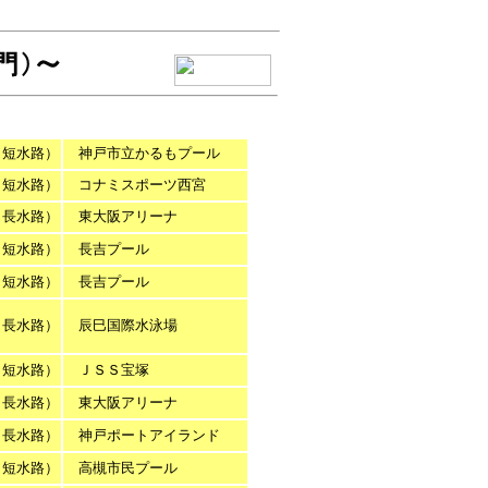
（短水路）
神戸市立かるもプール
（短水路）
コナミスポーツ西宮
（長水路）
東大阪アリーナ
（短水路）
長吉プール
（短水路）
長吉プール
（長水路）
辰巳国際水泳場
（短水路）
ＪＳＳ宝塚
（長水路）
東大阪アリーナ
（長水路）
神戸ポートアイランド
（短水路）
高槻市民プール