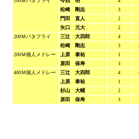
100Ｍバタフライ
今西 明
4
松崎 剛志
3
門田 直人
2
矢口 元大
2
200Ｍバタフライ
三辻 大四郎
4
松崎 剛志
3
200Ｍ個人メドレー
上原 泰祐
1
原田 保寿
3
400Ｍ個人メドレー
三辻 大四郎
4
上原 泰祐
1
杉山 大輔
2
原田 保寿
3