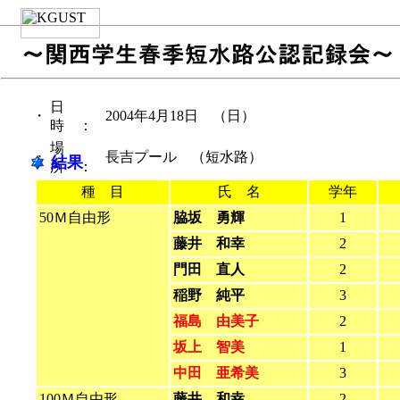
日
・
2004年4月18日 （日）
時 ：
場
・
長吉プール （短水路）
結果
所 ：
種 目
氏 名
学年
50Ｍ自由形
脇坂 勇輝
1
藤井 和幸
2
門田 直人
2
稲野 純平
3
福島 由美子
2
坂上 智美
1
中田 亜希美
3
100Ｍ自由形
藤井 和幸
2