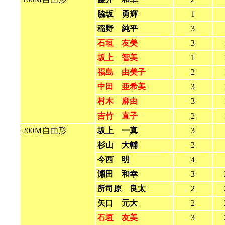
脇坂 勇輝
1
稲野 純平
3
石垣 友美
3
坂上 智美
1
福島 由美子
2
中田 亜希美
3
村木 麻由
3
吉竹 直子
2
200Ｍ自由形
坂上 一真
3
杉山 大輔
2
今西 明
4
瀬田 和幸
3
所司原 良太
2
矢口 元大
2
石垣 友美
3