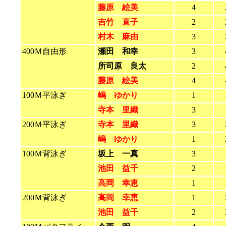
藤原 絵美
4
吉竹 直子
2
村木 麻由
3
400Ｍ自由形
瀬田 和幸
3
所司原 良太
2
藤原 絵美
4
100Ｍ平泳ぎ
嶋 ゆかり
1
寺本 里織
3
200Ｍ平泳ぎ
寺本 里織
3
嶋 ゆかり
1
100Ｍ背泳ぎ
坂上 一真
3
池田 益千
2
高岡 幸恵
1
200Ｍ背泳ぎ
高岡 幸恵
1
池田 益千
2