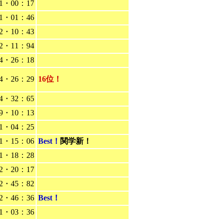
1・00：17
1・01：46
2・10：43
2・11：94
4・26：18
4・26：29
16位！
4・32：65
9・10：13
1・04：25
1・15：06
Best！
関学新！
1・18：28
2・20：17
2・45：82
2・46：36
Best！
1・03：36