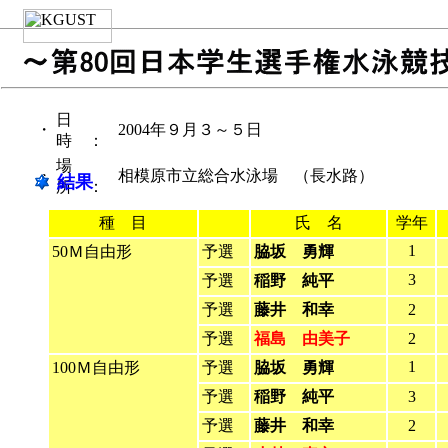
日
・
2004年９月３～５日
時 ：
場
・
相模原市立総合水泳場 （長水路）
結果
所 ：
種 目
氏 名
学年
1
50Ｍ自由形
予選
脇坂 勇輝
3
予選
稲野 純平
予選
藤井 和幸
2
予選
福島 由美子
2
1
100Ｍ自由形
予選
脇坂 勇輝
予選
稲野 純平
3
予選
藤井 和幸
2