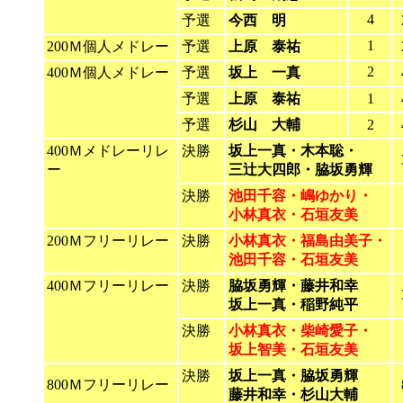
4
予選
今西 明
1
200Ｍ個人メドレー
予選
上原 泰祐
2
400Ｍ個人メドレー
予選
坂上 一真
予選
上原 泰祐
1
予選
杉山 大輔
2
400Ｍメドレーリレ
決勝
坂上一真・木本聡・
ー
三辻大四郎・脇坂勇輝
決勝
池田千容・嶋ゆかり・
小林真衣・石垣友美
200Ｍフリーリレー
決勝
小林真衣・福島由美子・
池田千容・石垣友美
400Ｍフリーリレー
決勝
脇坂勇輝・藤井和幸
坂上一真・稲野純平
決勝
小林真衣・柴崎愛子・
坂上智美・石垣友美
決勝
坂上一真・脇坂勇輝
800Ｍフリーリレー
藤井和幸・杉山大輔