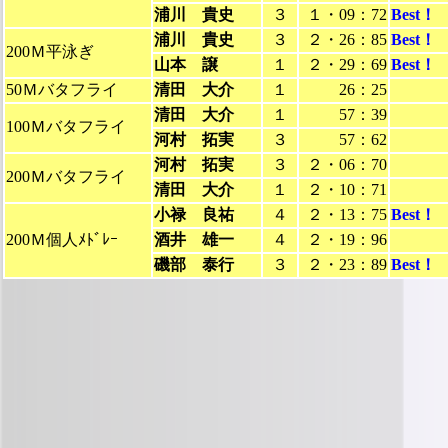
浦川 貴史
３
１・09：72
Best！
浦川 貴史
３
２・26：85
Best！
200Ｍ平泳ぎ
山本 譲
１
２・29：69
Best！
50Ｍバタフライ
清田 大介
１
26：25
清田 大介
１
57：39
100Ｍバタフライ
河村 拓実
３
57：62
河村 拓実
３
２・06：70
200Ｍバタフライ
清田 大介
１
２・10：71
小禄 良祐
４
２・13：75
Best！
200Ｍ個人ﾒﾄﾞﾚｰ
酒井 雄一
４
２・19：96
磯部 泰行
３
２・23：89
Best！