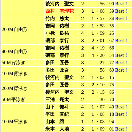
後河内 聖文
２
56：99
Best！
西村 有理花
３
１・08：39
Best！
竹内 悠太
２
１・57：84
Best！
吉岡 佑樹
２
１・58：55
200Ｍ自由形
小禄 良祐
４
１・59：25
磯部 泰行
３
２・01：67
Best！
吉岡 佑樹
２
４・19：66
400Ｍ自由形
磯部 泰行
３
４・20：54
Best！
50Ｍ背泳ぎ
多田 匠吾
３
27：77
Best！
多田 匠吾
３
58：60
Best！
100Ｍ背泳ぎ
後河内 聖文
２
１・02：15
多田 匠吾
３
２・10：75
200Ｍ背泳ぎ
後河内 聖文
２
２・15：86
50Ｍ平泳ぎ
三浦 翔太
２
30：70
山下 健斗
４
１・07：40
Best！
平田 直紀
２
１・08：18
Best！
100Ｍ平泳ぎ
山本 譲
１
１・08：94
米本 大地
２
１・09：01
Best！