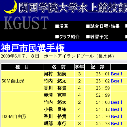
神戸市民選手権
2008年6月７、８日 ポートアイランドプール（長水路）
種 目
名 前
学年
記 録
河村 拓実
３
25：01
Best！
50Ｍ自由形
竹内 悠太
２
25：02
Best！
香川 裕貴
４
25：59
赤澤 寛幸
４
52：99
竹内 悠太
２
54：08
Best！
小禄 良祐
４
54：12
Best！
100Ｍ自由形
香川 裕貴
４
54：70
Best！
磯部 泰行
３
55：73
Best！