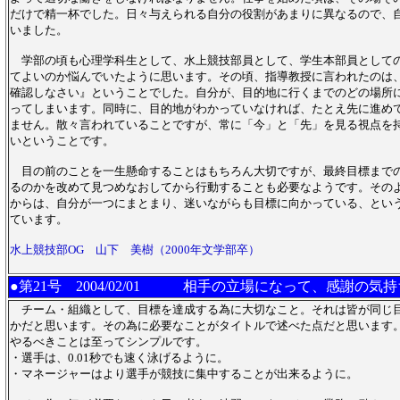
だけで精一杯でした。日々与えられる自分の役割があまりに異なるので、
いました。
学部の頃も心理学科生として、水上競技部員として、学生本部員として
てよいのか悩んでいたように思います。その頃、指導教授に言われたのは
確認しなさい』ということでした。自分が、目的地に行くまでのどの場所
ってしまいます。同時に、目的地がわかっていなければ、たとえ先に進め
ません。散々言われていることですが、常に「今」と「先」を見る視点を
いということです。
目の前のことを一生懸命することはもちろん大切ですが、最終目標まで
るのかを改めて見つめなおしてから行動することも必要なようです。その
からは、自分が一つにまとまり、迷いながらも目標に向かっている、とい
ています。
水上競技部OG 山下 美樹（2000年文学部卒）
●第21号
2004/02/01 相手の立場になって、感謝の気
チーム・組織として、目標を達成する為に大切なこと。それは皆が同じ
かだと思います。その為に必要なことがタイトルで述べた点だと思います
やるべきことは至ってシンプルです。
・選手は、0.01秒でも速く泳げるように。
・マネージャーはより選手が競技に集中することが出来るように。