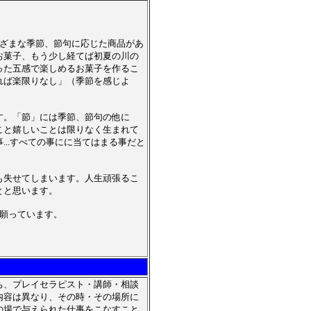
ざまな季節、節句に応じた商品があ
お菓子、もう少し経てば初夏の川の
った五感で楽しめるお菓子を作るこ
れば楽限りなし」（季節を感じよ
す。「節」には季節、節句の他に
こと嬉しいことは限りなく生まれて
..すべての事にに当てはまる事だと
も失せてしまいます。人生頑張るこ
とと思います。
願っています。
ち、プレイセラピスト・講師・相談
内容は異なり、その時・その場所に
の場で与えられた仕事をこなすこと