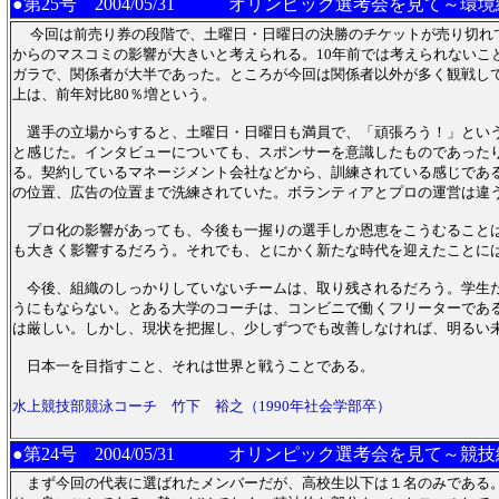
●第25号
2004/05/31 オリンピック選考会を見て～環境
今回は前売り券の段階で、土曜日・日曜日の決勝のチケットが売り切れて
からのマスコミの影響が大きいと考えられる。10年前では考えられないこ
ガラで、関係者が大半であった。ところが今回は関係者以外が多く観戦し
上は、前年対比80％増という。
選手の立場からすると、土曜日・日曜日も満員で、「頑張ろう！」とい
と感じた。インタビューについても、スポンサーを意識したものであった
る。契約しているマネージメント会社などから、訓練されている感じであ
の位置、広告の位置まで洗練されていた。ボランティアとプロの運営は違
プロ化の影響があっても、今後も一握りの選手しか恩恵をこうむること
も大きく影響するだろう。それでも、とにかく新たな時代を迎えたことに
今後、組織のしっかりしていないチームは、取り残されるだろう。学生
うにもならない。とある大学のコーチは、コンビニで働くフリーターであ
は厳しい。しかし、現状を把握し、少しずつでも改善しなければ、明るい
日本一を目指すこと、それは世界と戦うことである。
水上競技部競泳コーチ 竹下 裕之（1990年社会学部卒）
●第24号
2004/05/31 オリンピック選考会を見て～競技
まず今回の代表に選ばれたメンバーだが、高校生以下は１名のみである