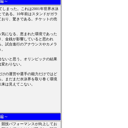
編～
しまった。これは2001年世界水泳
とである。10年前はスタンドがガラ
ており、驚きである。チケットの売
う気になる、恵まれた環境であった
り、金銭が影響していると思われ
る。試合進行のアナウンスやカメラ
う。
はないと思う。オリンピックの結果
は変わりない。
だけの運営や選手の能力だけではど
る。まだまだ水泳界を取り巻く環境
未来は見えてこない。
編～
。競技パフォーマンスが向上してお