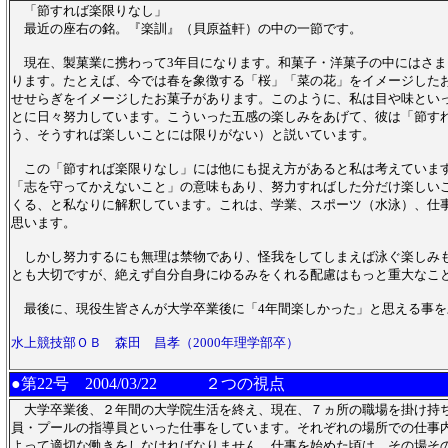
「節すれば楽限りなし」
最近の座右の銘。『楽訓』（貝原益軒）の中の一節です。
現在、製菓業に携わって3年目になります。和菓子・洋菓子の中にはさま
ります。たとえば、今では春を象徴する「桜」「菜の花」をイメージした
せせらぎをイメージしたお菓子があります。このように、私は目や味とい
とに日々努力しています。こういった五感の楽しみをあげて、彼は「節す
う、そうすれば楽しいことには限りがない）と説いています。
この「節すれば楽限りなし」には他にも捉え方があると私は考えていま
「志を守ってかえないこと」の意味もあり、努力すればした分だけ楽しい
くる、と私なりに解釈しています。これは、学業、スポーツ（水泳）、仕事.
思います。
しかし努力するにも無理は禁物であり、怪我をしてしまえば泳ぐ楽しみ
とも大切ですが、絶えず自分自身にゆるみをくれる配慮はもっと重大なこ
最後に、現役生皆さんが大学卒業後に「4年間楽しかった」と思える事を
水上競技部ＯＢ 森田 昌孝（2000年理学部卒）
●第22号
2004/03/22 ２つの視点
大学卒業後、２年間の大学院生活を終え、現在、７ヵ所の職場を掛け持
員・プールの指導員といった仕事をしています。それぞれの場所での仕事
よって適切な働きをしなければなりません。仕事を始めた頃は、その場そ