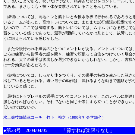
り、良いことである。勢いだけでなく、精神的な部分をコントロールして
である。まさしく心・技・体が要求されていることを示している。
練習については、高地トレと筋トレと今後水泳界で行われるであろうと
いるチームがあった。高地トレについては、まだまだ試行錯誤の段階であ
しいので、ここでは省略する。筋トレについては、ムキムキになる感じで
習をしている感じであった。選手が理解しているかは別として、故障しに
うに鍛えられている感じがした。
また今後行われる練習のひとつにメントレがある。メントレについては
ごろの練習から指導者の話を聞き、練習で頑張って自信をつけていく場合
われる。大半の選手は後者しか選択できないかもしれない。しかし、古典
は十分効果があるだろう。
技術については、しっかり体をつくり、その選手の特徴を生かした泳ぎ
出していると思われる。速い選手の動作は、流れるような動きで無駄が少
していると感じた。
最後にトップレベルの選手についてコメントしたが、このレベルに到達
服しなければならない。それでないと同じ土俵にすら立つことができない
低いのではないか。
水上競技部競泳コーチ 竹下 裕之（1990年社会学部卒）
●第23号
2004/04/05 「節すれば楽限りなし」