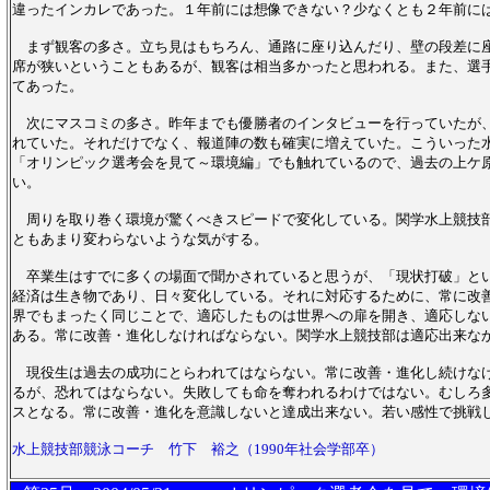
違ったインカレであった。１年前には想像できない？少なくとも２年前に
まず観客の多さ。立ち見はもちろん、通路に座り込んだり、壁の段差に
席が狭いということもあるが、観客は相当多かったと思われる。また、選
てあった。
次にマスコミの多さ。昨年までも優勝者のインタビューを行っていたが
れていた。それだけでなく、報道陣の数も確実に増えていた。こういった
「オリンピック選考会を見て～環境編」でも触れているので、過去の上ケ
い。
周りを取り巻く環境が驚くべきスピードで変化している。関学水上競技
ともあまり変わらないような気がする。
卒業生はすでに多くの場面で聞かされていると思うが、「現状打破」と
経済は生き物であり、日々変化している。それに対応するために、常に改
界でもまったく同じことで、適応したものは世界への扉を開き、適応しな
ある。常に改善・進化しなければならない。関学水上競技部は適応出来な
現役生は過去の成功にとらわれてはならない。常に改善・進化し続けな
るが、恐れてはならない。失敗しても命を奪われるわけではない。むしろ
スとなる。常に改善・進化を意識しないと達成出来ない。若い感性で挑戦
水上競技部競泳コーチ 竹下 裕之（1990年社会学部卒）