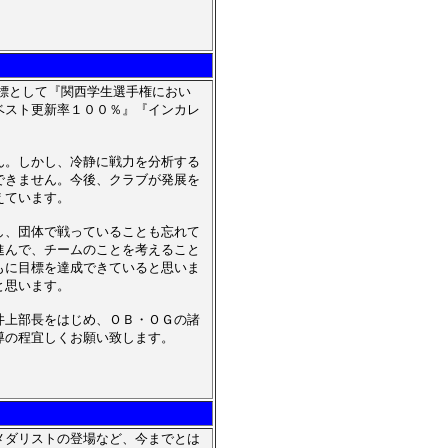
標として『関西学生選手権におい
ベスト更新率１００％』『インカレ
ん。しかし、冷静に戦力を分析する
できません。今後、クラブが発展を
えています。
し、団体で戦っていることも忘れて
進んで、チームのことを考えること
もに目標を達成できていると思いま
と思います。
井上部長をはじめ、ＯＢ・ＯＧの諸
導の程宜しくお願い致します。
メダリストの登場など、今までとは