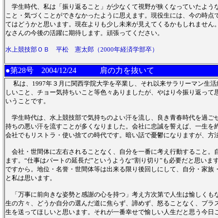
学生時代、私は「振り返ること」が少なくて視野が狭くなっていたよう
こと・気づくことができなかったように思えます。現役生には、今の時点
てはどうかと思います。現在よりも少し未来が見えてくるかもしれません
なさんの今後の活躍に期待します。頑張ってください。
水上競技部ＯＢ 平松 憲太郎（2000年経済学部卒）
●第28号
2004/12/24 肩の力を抜いて
私は、1997年３月に関西学院大学を卒業し、それ以来サラリーマン生
しいこと、チョー気持ちいこと等色々ありましたが、やはり今振り返って
いうことです。
学生時代は、水上競技部で気持ちのよい汗を流し、良き青春時代を過ご
持ちの悪い汗を流すことが多くなりました。会社に忠誠を誓えば、一生を
会社でもリストラ・使い捨ての時代です。暗い話で憂鬱になりますが、方
会社・世間体に左右されることなく、自分を一番に考え行動すること。
ます。“仕事はパートの延長だ”というような“割り切り”も必要だと思いま
ですから。地位・名誉・世間体等は出来る限り後回しにして、自分・家族
と私は思います。
「万事に前向きな姿勢と感謝の心を持つ」考え方次第で人生は愉しくも
生の方々、どうか自分の選んだ道に焦らず、諦めず、怒ることなく、プラス
生を送ってほしいと思います。それが一番幸せで愉しい人生だと思う今日