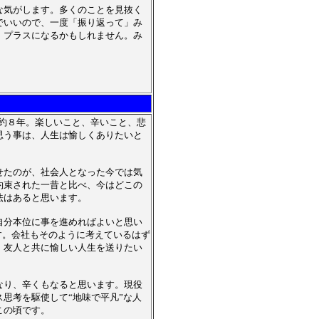
な気がします。多くのことを見抜く
でいいので、一度「振り返って」み
。プラスになるかもしれません。み
活約８年。楽しいこと、辛いこと、悲
思う事は、人生は愉しくありたいと
せたのが、社会人となった今では気
約束された一昔と比べ、今はどこの
法はあると思います。
自分本位に事を進めればよいと思い
す。会社もそのように考えているはず
・友人と共に愉しい人生を送りたい
なり、辛くもなると思います。現役
思考を駆使して“地味で平凡”な人
この頃です。