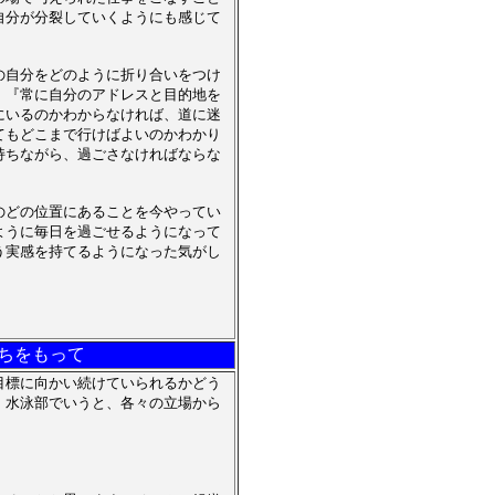
自分が分裂していくようにも感じて
の自分をどのように折り合いをつけ
、『常に自分のアドレスと目的地を
にいるのかわからなければ、道に迷
てもどこまで行けばよいのかわかり
持ちながら、過ごさなければならな
のどの位置にあることを今やってい
ように毎日を過ごせるようになって
う実感を持てるようになった気がし
持ちをもって
目標に向かい続けていられるかどう
。水泳部でいうと、各々の立場から