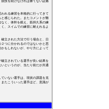
、競技を続けなければ勝てない証拠
思われる練習を本格的に行ってきて
ると感じられた。またコメントが難
はなく、体幹を鍛え、筋持久系の練
くく、スイムでの練習に耐えれるよ
、確立された方法で行う場合と、日
の２つに分かれるのではないかと思
的かもしれないが、やり方によって
が確立されている選手が良い結果を
ないというのが、当たり前だが共通
していない選手は、現状の課題を克
。またこういった選手ほど、意識が