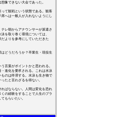
は想像できない大会であった。
座って観戦という状態である。観客
手席へは一般人が入れないようにし
、テレ朝からアナウンサーが派遣さ
水泳を取り巻く環境については、
原だよりを参考にしていただきた
部はどうだろうか？卒業生・現役生
いう言葉がポイントかと思われる。
善・進化を要求される。これは水泳
いものは停滞する。水泳も生き物で
かったと言わざるを得ない。
ければならない。人間は変化を恐れ
多くの経験をすることで人生のプラ
してもらいたい。