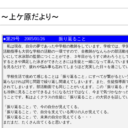
●第29号
2005/01/26 振り返ること
私は現在、自分の夢であった中学校の教師をしています。学校では、学
活動指導も大切な学校の活動の一環ですので、全教師がなんらかの部活動
いにして水泳部の監督につくことができ、３年目がもうすぐ終わろうとし
するときや満足した泳ぎができたときには生徒と一緒になって喜んでいま
を見るだけで、疲れや悩み事も忘れてしまうほど充実した日々を過ごして
学校生活で改めて感じることは「振り返ること」にすべてが繋がるとい
返らなければ同じ問題で繰り返し間違えてしまいます。また、生徒指導面
されてしまいます。部活動面でも同じことがいえます。この「振り返る」
も冷静に見ることができるようになるだけではなく、今まで気づかなかっ
うことです。私はよくクラスの生徒に「振り返ること」の大切さを話して
「振り返ること」で、今の自分が見えてくる。
「振り返ること」で、自分を支えている周りの人が見えてくる。
「振り返ること」で、未来の自分が見えてくる・・・
まだまだ、たくさん出てくると思います。