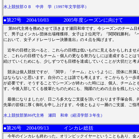
水上競技部ＯＢ 中井 学（1997年文学部卒）
●第27号
2004/10/03 2005年度シーズンに向けて
第86代主将を務めさせて頂きます瀬田和幸です。今シーズンのチーム目
て、男子はインカレ団体出場権獲得、女子は２位死守』『関関戦勝利』『
において、女子メドレーリレー決勝進出』の４点を掲げます。
近年の目標と比べると、これらの目標は低いものに見えるかもしれませ
と、これらの目標でもチーム・個人の更なる努力なしには達成することは
続けていくためにも、少しずつでも目標を達成していくことが大切だと考
競泳は個人競技ですが、「関学」「チーム」というように、団体に所属
はならないと思います。自分のことは誰でも考えます。そこからもう一歩
が必要です。そうすることでシーズンが終わった時には、個人、チームと
す。今後入部してくる後輩たちのためにも、飛躍のための土台を残したい
最後になりましたが、日ごろ多大なご支援を頂いております手塚会長、
先輩の皆様に厚く御礼を申し上げます。今後ともより一層のご支援、ご指
水上競技部第86代主将 瀬田 和幸（経済学部３年生）
●第26号
2004/09/13 インカレ総括
今年のインカレも終わった。オリンピックイヤーということもあり、金