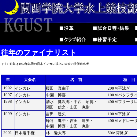
往年のファイナリスト
（注）対象は1992年以降の日本インカレ以上の大会の決勝進出者
年
大会名
名 前
種 目
1992
インカレ
榎田 真由子
200Ｍ平泳ぎ
1997
インカレ
中園 博喜
100Ｍバタフラ
1998
インカレ
清水 健次郎・中西 昭博・
400Ｍフリーリ
関田 信之・山田 克樹
1999
インカレ
吉田 達矢
100Ｍ平泳ぎ
蜂谷 進午・吉田 達矢・
400Ｍメドレー
中園 博喜・山田 克樹
2001
日本選手権
林 隆太郎
50Ｍ背泳ぎ