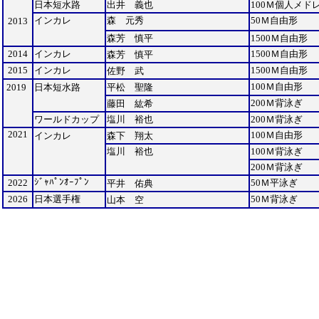
日本短水路
出井 義也
100Ｍ個人メド
インカレ
森 元秀
50Ｍ自由形
2013
森芳 慎平
1500Ｍ自由形
2014
インカレ
1500Ｍ自由形
森芳 慎平
2015
インカレ
1500Ｍ自由形
佐野 武
100Ｍ自由形
2019
日本短水路
平松 聖隆
200Ｍ背泳ぎ
藤田 紘希
ワールドカップ
塩川 裕也
200Ｍ背泳ぎ
2021
100Ｍ自由形
インカレ
森下 翔太
塩川 裕也
100Ｍ背泳ぎ
200Ｍ背泳ぎ
ｼﾞｬﾊﾟﾝｵｰﾌﾟﾝ
2022
50Ｍ平泳ぎ
平井 佑典
2026
日本選手権
50Ｍ背泳ぎ
山本 空