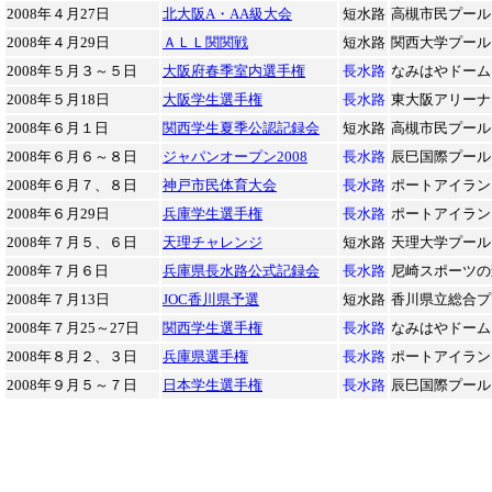
2008年４月27日
北大阪A・AA級大会
短水路
高槻市民プール
2008年４月29日
ＡＬＬ関関戦
短水路
関西大学プール
2008年５月３～５日
大阪府春季室内選手権
長水路
なみはやドーム
2008年５月18日
大阪学生選手権
長水路
東大阪アリーナ
2008年６月１日
関西学生夏季公認記録会
短水路
高槻市民プール
2008年６月６～８日
ジャパンオープン2008
長水路
辰巳国際プール
2008年６月７、８日
神戸市民体育大会
長水路
ポートアイラン
2008年６月29日
兵庫学生選手権
長水路
ポートアイラン
2008年７月５、６日
天理チャレンジ
短水路
天理大学プール
2008年７月６日
兵庫県長水路公式記録会
長水路
尼崎スポーツの
2008年７月13日
JOC香川県予選
短水路
香川県立総合プ
2008年７月25～27日
関西学生選手権
長水路
なみはやドーム
2008年８月２、３日
兵庫県選手権
長水路
ポートアイラン
2008年９月５～７日
日本学生選手権
長水路
辰巳国際プール