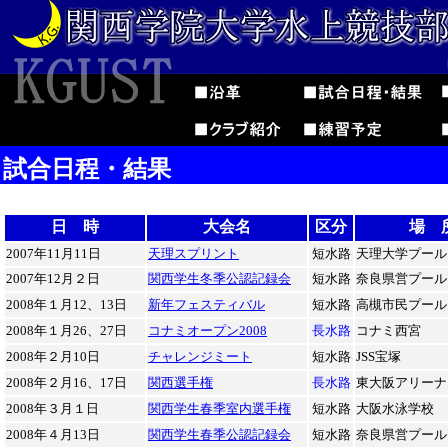
試合日程・結果
日 時
大会名
区分
場 
2007年11月11日
天理スプリント
短水路
天理大学プール
2007年12月２日
関西学生冬季公認記録会
短水路
奈良県営プール
2008年１月12、13日
新年フェスティバル
短水路
高槻市民プール
2008年１月26、27日
コナミオープン2008
長水路
コナミ西宮
2008年２月10日
チャレンジミート
短水路
JSS宝塚
2008年２月16、17日
関西選手権
長水路
東大阪アリーナ
2008年３月１日
関西学生春季室内選手権
短水路
大阪水泳学校
2008年４月13日
関西学生春季公認記録会
短水路
奈良県営プール