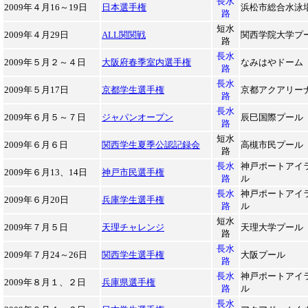
長水
2009年４月16～19日
日本選手権
浜松市総合水泳
路
短水
2009年４月29日
ALL関関戦
関西学院大学プ
路
長水
2009年５月２～４日
大阪府春季室内選手権
なみはやドーム
路
長水
2009年５月17日
京都学生選手権
京都アクアリー
路
長水
2009年６月５～７日
ジャパンオープン
辰巳国際プール
路
短水
2009年６月６日
関西学生夏季公認記録会
高槻市民プール
路
長水
神戸ポートアイ
2009年６月13、14日
神戸市民選手権
路
ル
長水
神戸ポートアイ
2009年６月20日
兵庫学生選手権
路
ル
短水
2009年７月５日
天理チャレンジ
天理大学プール
路
長水
2009年７月24～26日
関西学生選手権
大阪プール
路
長水
神戸ポートアイ
2009年８月１、２日
兵庫県選手権
路
ル
長水