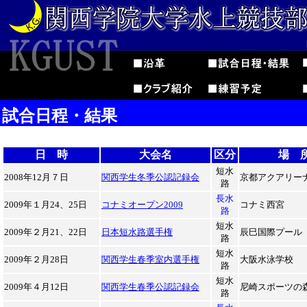
試合日程・結果
日 時
大会名
区分
場 
短水
2008年12月７日
関西学生冬季公認記録会
京都アクアリー
路
長水
2009年１月24、25日
コナミオープン2009
コナミ西宮
路
短水
2009年２月21、22日
日本短水路選手権
辰巳国際プール
路
短水
2009年２月28日
関西学生春季室内選手権
大阪水泳学校
路
短水
2009年４月12日
関西学生春季公認記録会
尼崎スポーツの
路