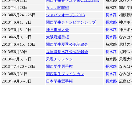
2013年4月21日
関西学生春季短水路公認記録会
短水路
尼崎ス
2013年4月28日
ＡＬＬ関関戦
短水路
関西学
2013年5月24～26日
ジャパンオープン2013
長水路
相模原
2013年6月1、2日
関西学生チャンピオンシップ
長水路
神戸ポ
2013年6月8、9日
神戸市民大会
長水路
神戸ポ
2013年6月8、9日
大阪府選手権
長水路
なみは
2013年6月15、16日
関西学生夏季公認記録会
短水路
尼崎ス
2013年6月30日
兵庫県長水路公式記録会
長水路
尼崎ス
2013年7月6、7日
天理チャレンジ
短水路
天理大
2013年7月26～28日
関西学生選手権
長水路
なみは
2013年8月31日
関西学生プレインカレ
長水路
なみは
2013年9月6～8日
日本学生選手権
長水路
広島ビ