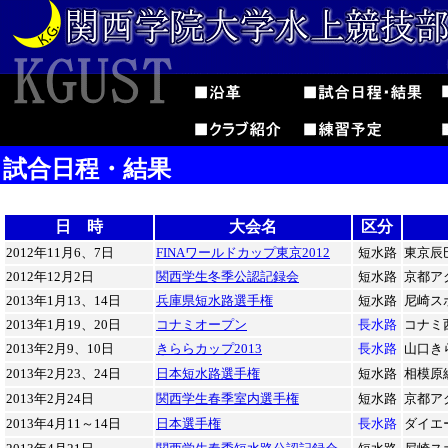
試合日程・結果
日 時
大会名
区分
2012年11月6、7日
FINAワールドカップ東京2012
短水路
東京辰
2012年12月2日
関西学生冬季公認記録会
短水路
京都ア
2013年1月13、14日
兵庫県短水路選手権
短水路
尼崎ス
2013年1月19、20日
コナミオープン
長水路
コナミ
2013年2月9、10日
きららカップ2013
長水路
山口きら
2013年2月23、24日
日本短水路選手権
短水路
相模原
2013年2月24日
関西学生春季室内選手権
短水路
京都ア
2013年4月11～14日
日本選手権
長水路
ダイエ