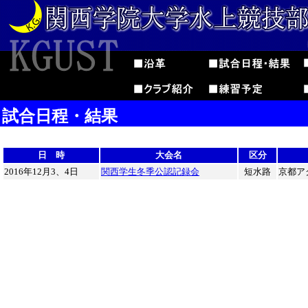
試合日程・結果
日 時
大会名
区分
2016年12月3、4日
関西学生冬季公認記録会
短水路
京都ア