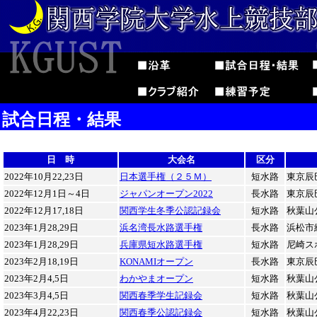
試合日程・結果
日 時
大会名
区分
2022年10月22,23日
日本選手権（２５Ｍ）
短水路
東京辰
2022年12月1日～4日
ジャパンオープン2022
長水路
東京辰
2022年12月17,18日
関西学生冬季公認記録会
短水路
秋葉山
2023年1月28,29日
浜名湾長水路選手権
長水路
浜松市
2023年1月28,29日
兵庫県短水路選手権
短水路
尼崎ス
2023年2月18,19日
KONAMIオープン
長水路
東京辰
2023年2月4,5日
わかやまオープン
短水路
秋葉山
2023年3月4,5日
関西春季学生記録会
短水路
秋葉山
2023年4月22,23日
関西春季公認記録会
短水路
秋葉山