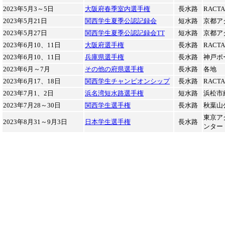
2023年5月3～5日
大阪府春季室内選手権
長水路
RACT
2023年5月21日
関西学生夏季公認記録会
短水路
京都ア
2023年5月27日
関西学生夏季公認記録会TT
短水路
京都ア
2023年6月10、11日
大阪府選手権
長水路
RACT
2023年6月10、11日
兵庫県選手権
長水路
神戸ポ
2023年6月～7月
その他の府県選手権
長水路
各地
2023年6月17、18日
関西学生チャンピオンシップ
長水路
RACT
2023年7月1、2日
浜名湾短水路選手権
短水路
浜松市
2023年7月28～30日
関西学生選手権
長水路
秋葉山
東京ア
2023年8月31～9月3日
日本学生選手権
長水路
ンター